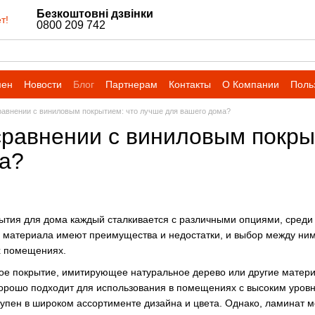
Безкоштовні дзвінки
т!
0800 209 742
мен
Новости
Блог
Партнерам
Контакты
О Компании
Поль
равнении с виниловым покрытием: что лучше для вашего дома?
сравнении с виниловым покры
а?
ытия для дома каждый сталкивается с различными опциями, среди
материала имеют преимущества и недостатки, и выбор между ними
х помещениях.
ое покрытие, имитирующее натуральное дерево или другие материа
орошо подходит для использования в помещениях с высоким уровн
тупен в широком ассортименте дизайна и цвета. Однако, ламинат м