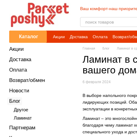
Перейти к основному контенту
Ваш комфорт-наш приорите
Каталог
Акции
Доставка
Оплата
Возврат/об
Акции
Главная
Блог
Ламинат в с
Ламинат в 
Доставка
вашего дом
Оплата
Возврат/обмен
6 февраля 2024
Новости
В выборе напольного покр
Блог
лидирующих позиций. Оба 
эксплуатации в конкретны
Другое
Ламинат
Ламинат – это многослойн
благодаря чему ламинат х
Партнерам
специального ухода и дос