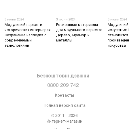
3 июня 2024
3 июня 2024
3 июня 2024
Модульный паркет в
Роскошные материалы
Модульный 
исторических интерьерах:
для модульного паркета:
искусство:
Сохранение наследия с
Дерево, мрамор и
становится
современными
металлы
произведе
технологиями
искусства
Безкоштовні дзвінки
0800 209 742
Контакты
Полная версия сайта
© 2011—2026
Интернет-магазин