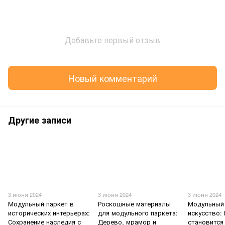
Добавьте первый отзыв
Новый комментарий
Другие записи
3 июня 2024
3 июня 2024
3 июня 2024
Модульный паркет в
Роскошные материалы
Модульный 
исторических интерьерах:
для модульного паркета:
искусство:
Сохранение наследия с
Дерево, мрамор и
становится