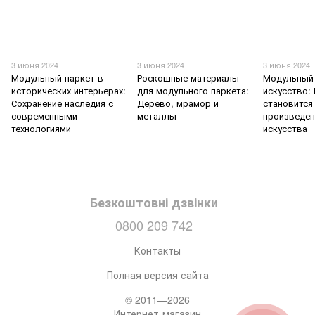
3 июня 2024
3 июня 2024
3 июня 2024
Модульный паркет в
Роскошные материалы
Модульный 
исторических интерьерах:
для модульного паркета:
искусство:
Сохранение наследия с
Дерево, мрамор и
становится
современными
металлы
произведе
технологиями
искусства
Безкоштовні дзвінки
0800 209 742
Контакты
Полная версия сайта
© 2011—2026
Интернет-магазин