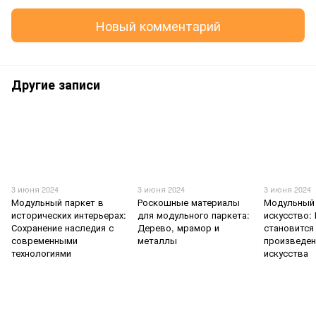
Новый комментарий
Другие записи
3 июня 2024
3 июня 2024
3 июня 2024
Модульный паркет в
Роскошные материалы
Модульный 
исторических интерьерах:
для модульного паркета:
искусство:
Сохранение наследия с
Дерево, мрамор и
становится
современными
металлы
произведе
технологиями
искусства