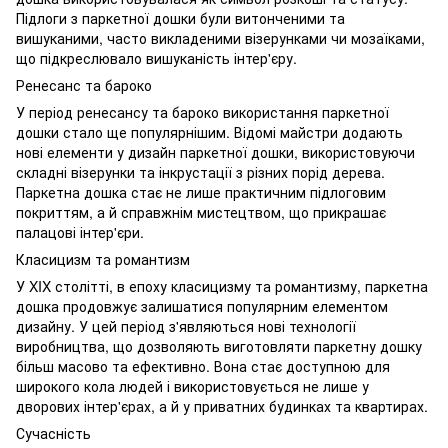
Підлоги з паркетної дошки були витонченими та
вишуканими, часто викладеними візерунками чи мозаїками,
що підкреслювало вишуканість інтер'єру.
Ренесанс та бароко
У період ренесансу та бароко використання паркетної
дошки стало ще популярнішим. Відомі майстри додають
нові елементи у дизайн паркетної дошки, використовуючи
складні візерунки та інкрустації з різних порід дерева.
Паркетна дошка стає не лише практичним підлоговим
покриттям, а й справжнім мистецтвом, що прикрашає
палацові інтер'єри.
Класицизм та романтизм
У XIX столітті, в епоху класицизму та романтизму, паркетна
дошка продовжує залишатися популярним елементом
дизайну. У цей період з'являються нові технології
виробництва, що дозволяють виготовляти паркетну дошку
більш масово та ефективно. Вона стає доступною для
широкого кола людей і використовується не лише у
дворових інтер'єрах, а й у приватних будинках та квартирах.
Сучасність