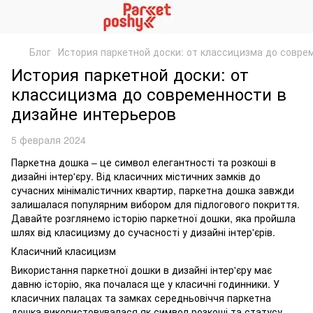
Блог
История паркетной доски: от классицизма до совре
История паркетной доски: от
классицизма до современности в
дизайне интерьеров
5 февраля 2024
Паркетна дошка – це символ елегантності та розкоші в
дизайні інтер'єру. Від класичних містичних замків до
сучасних мінімалістичних квартир, паркетна дошка завжди
залишалася популярним вибором для підлогового покриття.
Давайте розглянемо історію паркетної дошки, яка пройшла
шлях від класицизму до сучасності у дизайні інтер'єрів.
Класичний класицизм
Використання паркетної дошки в дизайні інтер'єру має
давню історію, яка почалася ще у класичні годинники. У
класичних палацах та замках середньовіччя паркетна
дошка використовувалася як символ розкоші та статусу.