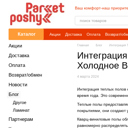
Перейти к основному контенту
Ваш комфорт-наш приорите
Каталог
Акции
Доставка
Оплата
Возврат/об
Акции
Главная
Блог
Интеграция 
Интеграция
Доставка
Холодное В
Оплата
Возврат/обмен
4 марта 2024
Новости
Интеграция теплых полов 
Блог
время года. Это современ
Другое
Теплые полы предоставляю
Ламинат
покрытиями, они создают
Партнерам
Кварц-виниловые полы об
равномерно распределять