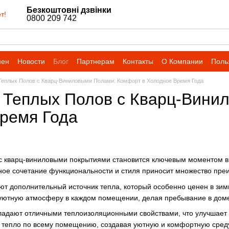
Безкоштовні дзвінки
т!
0800 209 742
мен
Новости
Блог
Партнерам
Контакты
О Компании
Поль
Теплых Полов с Кварц-Виниловыми Полами: Комфорт в Холодное Время Года
 Теплых Полов с Кварц-Вини
ремя Года
с кварц-виниловыми покрытиями становится ключевым моментом в 
ное сочетание функциональности и стиля приносит множество пре
т дополнительный источник тепла, который особенно ценен в зи
 уютную атмосферу в каждом помещении, делая пребывание в дом
ладают отличными теплоизоляционными свойствами, что улучшает 
 тепло по всему помещению, создавая уютную и комфортную сред