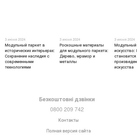
3 июня 2024
3 июня 2024
3 июня 2024
Модульный паркет в
Роскошные материалы
Модульный 
исторических интерьерах:
для модульного паркета:
искусство:
Сохранение наследия с
Дерево, мрамор и
становится
современными
металлы
произведе
технологиями
искусства
Безкоштовні дзвінки
0800 209 742
Контакты
Полная версия сайта