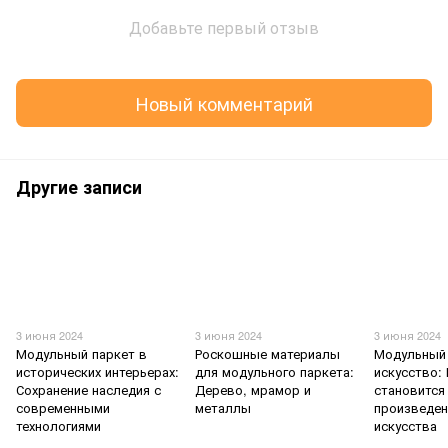
Добавьте первый отзыв
Новый комментарий
Другие записи
3 июня 2024
3 июня 2024
3 июня 2024
Модульный паркет в
Роскошные материалы
Модульный 
исторических интерьерах:
для модульного паркета:
искусство:
Сохранение наследия с
Дерево, мрамор и
становится
современными
металлы
произведе
технологиями
искусства