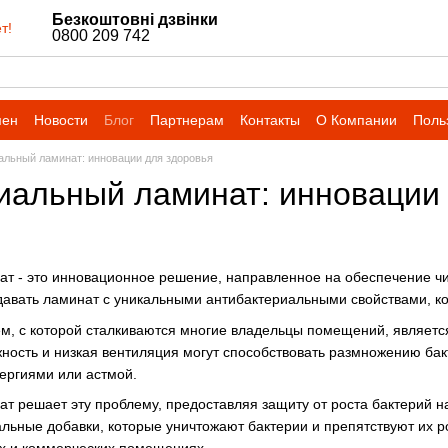
Безкоштовні дзвінки
т!
0800 209 742
мен
Новости
Блог
Партнерам
Контакты
О Компании
Поль
альный ламинат: инновации для здоровья
иальный ламинат: инновации 
ат - это инновационное решение, направленное на обеспечение ч
давать ламинат с уникальными антибактериальными свойствами, к
м, с которой сталкиваются многие владельцы помещений, является
ность и низкая вентиляция могут способствовать размножению бакт
ергиями или астмой.
т решает эту проблему, предоставляя защиту от роста бактерий н
ьные добавки, которые уничтожают бактерии и препятствуют их р