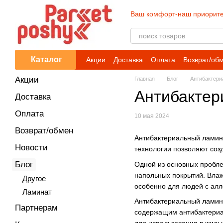
Перейти к основному контенту
Ваш комфорт-наш приорите
Каталог
Акции
Доставка
Оплата
Возврат/об
Акции
Главная
Блог
Антибактери
Антибактер
Доставка
Оплата
10 мая 2024
Возврат/обмен
Антибактериальный ламин
Новости
технологии позволяют соз
Блог
Одной из основных пробле
напольных покрытий. Влаж
Другое
особенно для людей с алл
Ламинат
Антибактериальный ламина
Партнерам
содержащим антибактериал