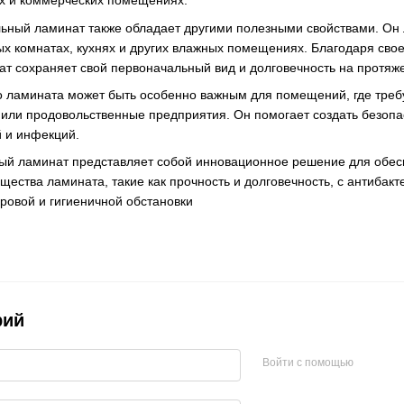
ых и коммерческих помещениях.
ьный ламинат также обладает другими полезными свойствами. Он ле
ых комнатах, кухнях и других влажных помещениях. Благодаря сво
т сохраняет свой первоначальный вид и долговечность на протяж
 ламината может быть особенно важным для помещений, где требуе
 или продовольственные предприятия. Он помогает создать безоп
 и инфекций.
ый ламинат представляет собой инновационное решение для обес
щества ламината, такие как прочность и долговечность, с антиба
ровой и гигиеничной обстановки
рий
Войти с помощью