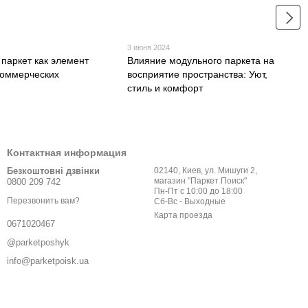
3 июня 2024
паркет как элемент
Влияние модульного паркета на
коммерческих
восприятие пространства: Уют,
стиль и комфорт
Контактная информация
Безкоштовні дзвінки
02140, Киев, ул. Мишуги 2,
магазин "Паркет Поиск"
0800 209 742
Пн-Пт с 10:00 до 18:00
Перезвонить вам?
Сб-Вс - Выходные
Карта проезда
0671020467
@parketposhyk
info@parketpoisk.ua