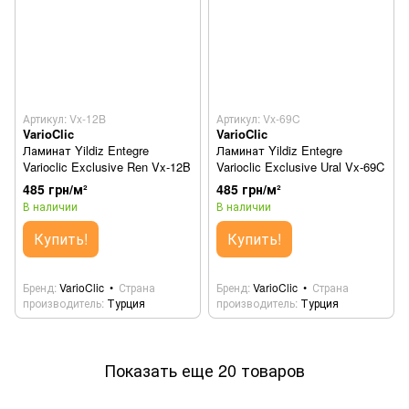
Артикул: Vx-12B
Артикул: Vx-69C
VarioClic
VarioClic
Ламинат Yildiz Entegre
Ламинат Yildiz Entegre
Varioclic Exclusive Ren Vx-12B
Varioclic Exclusive Ural Vx-69C
485 грн/м²
485 грн/м²
В наличии
В наличии
Купить!
Купить!
Бренд
VarioClic
Страна
Бренд
VarioClic
Страна
производитель
Турция
производитель
Турция
Показать еще 20 товаров