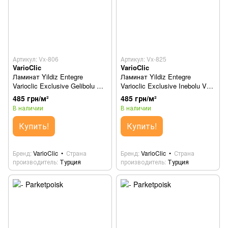
Артикул: Vx-806
Артикул: Vx-825
VarioClic
VarioClic
Ламинат Yildiz Entegre
Ламинат Yildiz Entegre
Varioclic Exclusive Gelibolu Vx-
Varioclic Exclusive Inebolu Vx-
806
825
485 грн/м²
485 грн/м²
В наличии
В наличии
Купить!
Купить!
Бренд
VarioClic
Страна
Бренд
VarioClic
Страна
производитель
Турция
производитель
Турция