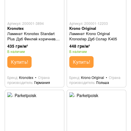
Артикул: 200001-3894
Артикул: 200001-12203
Kronotex
Krono Original
Ламинат Kronotex Standart
Ламинат Krono Original
Plus Дуб Финлей коричневый
Kronostep Дуб Солар K405
90142
435 грн/м²
448 грн/м²
В наличии
В наличии
Купить!
Купить!
Бренд
Kronotex
Страна
Бренд
Krono Original
Страна
производитель
Германия
производитель
Польша