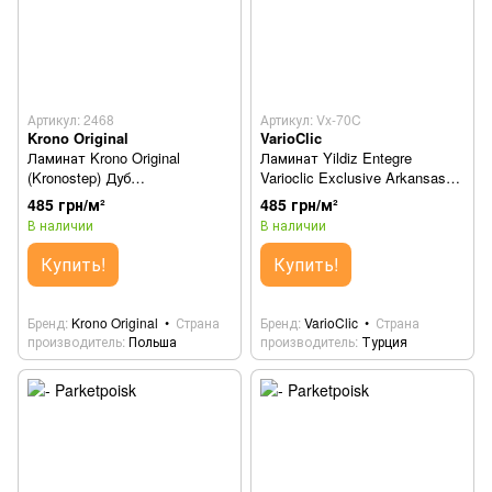
Артикул: 2468
Артикул: Vx-70C
Krono Original
VarioClic
Ламинат Krono Original
Ламинат Yildiz Entegre
(Kronostep) Дуб
Varioclic Exclusive Arkansas
Старопольський 2468
Vx-70C
485 грн/м²
485 грн/м²
В наличии
В наличии
Купить!
Купить!
Бренд
Krono Original
Страна
Бренд
VarioClic
Страна
производитель
Польша
производитель
Турция