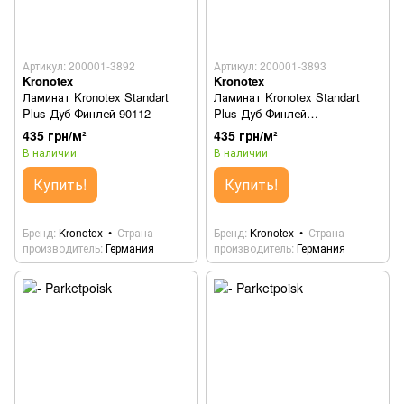
Артикул: 200001-3892
Артикул: 200001-3893
Kronotex
Kronotex
Ламинат Kronotex Standart
Ламинат Kronotex Standart
Plus Дуб Финлей 90112
Plus Дуб Финлей
натуральный 90122
435 грн/м²
435 грн/м²
В наличии
В наличии
Купить!
Купить!
Бренд
Kronotex
Страна
Бренд
Kronotex
Страна
производитель
Германия
производитель
Германия