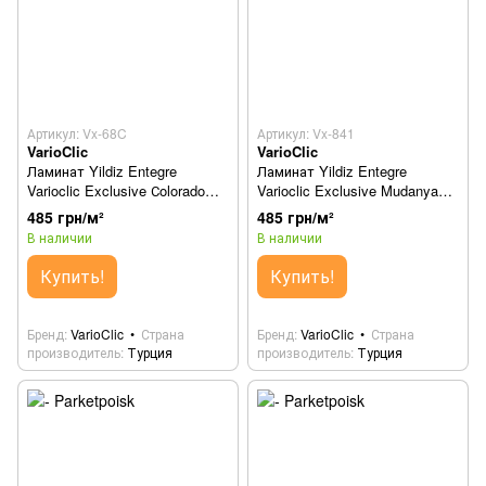
Артикул: Vx-68C
Артикул: Vx-841
VarioClic
VarioClic
Ламинат Yildiz Entegre
Ламинат Yildiz Entegre
Varioclic Exclusive Сolorado
Varioclic Exclusive Mudanya
Vx-68C
Vx-841
485 грн/м²
485 грн/м²
В наличии
В наличии
Купить!
Купить!
Бренд
VarioClic
Страна
Бренд
VarioClic
Страна
производитель
Турция
производитель
Турция