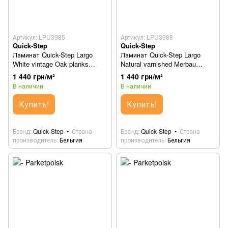
Артикул: LPU3985
Артикул: LPU3988
Quick-Step
Quick-Step
Ламинат Quick-Step Largo
Ламинат Quick-Step Largo
White vintage Oak planks
Natural varnished Merbau
LPU3985
planks LPU3988
1 440 грн/м²
1 440 грн/м²
В наличии
В наличии
Купить!
Купить!
Бренд
Quick-Step
Страна
Бренд
Quick-Step
Страна
производитель
Бельгия
производитель
Бельгия