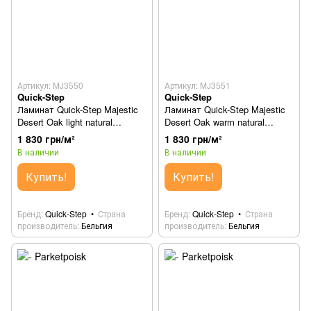
Артикул: MJ3550
Артикул: MJ3551
Quick-Step
Quick-Step
Ламинат Quick-Step Majestic
Ламинат Quick-Step Majestic
Desert Oak light natural
Desert Oak warm natural
MJ3550
MJ3551
1 830 грн/м²
1 830 грн/м²
В наличии
В наличии
Купить!
Купить!
Бренд
Quick-Step
Страна
Бренд
Quick-Step
Страна
производитель
Бельгия
производитель
Бельгия