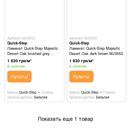
Артикул: MJ3552
Артикул: MJ3553
Quick-Step
Quick-Step
Ламинат Quick-Step Majestic
Ламинат Quick-Step Majestic
Desert Oak brushed grey
Desert Oak dark brown MJ3553
MJ3552
1 830 грн/м²
1 830 грн/м²
В наличии
В наличии
Купить!
Купить!
Бренд
Quick-Step
Страна
Бренд
Quick-Step
Страна
производитель
Бельгия
производитель
Бельгия
Показать еще 1 товар