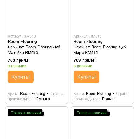
Артикул: RM510
Артикул: RM515
Room Flooring
Room Flooring
Ламинат Room Flooring Дуб
Ламинат Room Flooring Дуб
Матейка RM510
Марс RM515
703 грн/м²
703 грн/м²
В наличии
В наличии
Купить!
Купить!
Бренд
Room Flooring
Страна
Бренд
Room Flooring
Страна
производитель
Польша
производитель
Польша
Товар в наличии
Товар в наличии