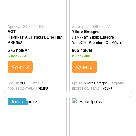
Артикул: 200001-10650
Артикул: 200001-2637
AGT
Yildiz Entegre
Ламинат AGT Natura Line Нил
Ламинат Yildiz Entegre
PRK502
VarioClic Premium XL Ağva
(Агва) 697
575 грн/м²
605 грн/м²
В наличии
В наличии
Купить!
Купить!
Бренд
AGT
Страна
Бренд
Yildiz Entegre
Страна
производитель
Турция
производитель
Турция
Новинка