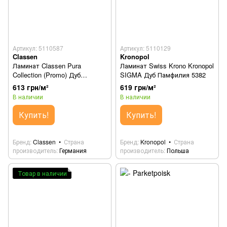
Артикул: 5110587
Артикул: 5110129
Classen
Kronopol
Ламинат Classen Pura
Ламинат Swiss Krono Kronopol
Collection (Promo) Дуб
SIGMA Дуб Памфилия 5382
гладкий песочный 68278
613 грн/м²
619 грн/м²
В наличии
В наличии
Купить!
Купить!
Бренд
Classen
Страна
Бренд
Kronopol
Страна
производитель
Германия
производитель
Польша
Товар в наличии