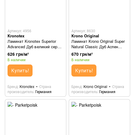
Артикул: 4956
Артикул: 8630
Kronotex
Krono Original
Ламинат Kronotex Superior
Ламинат Krono Original Super
Advanced Дуб великий серый
Natural Classic Дуб Аспен
4956
8630
626 грн/м²
670 грн/м²
В наличии
В наличии
Купить!
Купить!
Бренд
Kronotex
Страна
Бренд
Krono Original
Страна
производитель
Германия
производитель
Германия