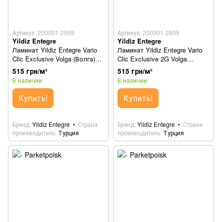
Артикул: 200001-2599
Артикул: 200001-2609
Yildiz Entegre
Yildiz Entegre
Ламинат Yildiz Entegre Vario
Ламинат Yildiz Entegre Vario
Clic Exclusive Volga (Волга)
Clic Exclusive 2G Volga
15В
(Волга) 15В
515 грн/м²
515 грн/м²
В наличии
В наличии
Купить!
Купить!
Бренд
Yildiz Entegre
Страна
Бренд
Yildiz Entegre
Страна
производитель
Турция
производитель
Турция