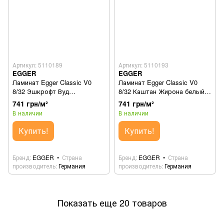
Артикул: 5110189
Артикул: 5110193
EGGER
EGGER
Ламинат Egger Classic V0
Ламинат Egger Classic V0
8/32 Эшкрофт Вуд
8/32 Каштан Жирона белый
EL1067.1783845
EL2771.1784253
741 грн/м²
741 грн/м²
В наличии
В наличии
Купить!
Купить!
Бренд
EGGER
Страна
Бренд
EGGER
Страна
производитель
Германия
производитель
Германия
Показать еще 20 товаров