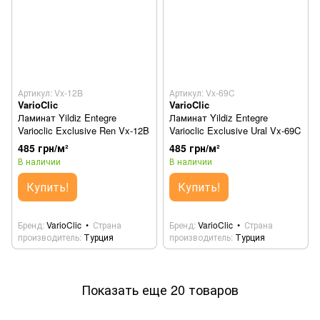
Артикул: Vx-12B
Артикул: Vx-69C
VarioClic
VarioClic
Ламинат Yildiz Entegre
Ламинат Yildiz Entegre
Varioclic Exclusive Ren Vx-12B
Varioclic Exclusive Ural Vx-69C
485 грн/м²
485 грн/м²
В наличии
В наличии
Купить!
Купить!
Бренд
VarioClic
Страна
Бренд
VarioClic
Страна
производитель
Турция
производитель
Турция
Показать еще 20 товаров