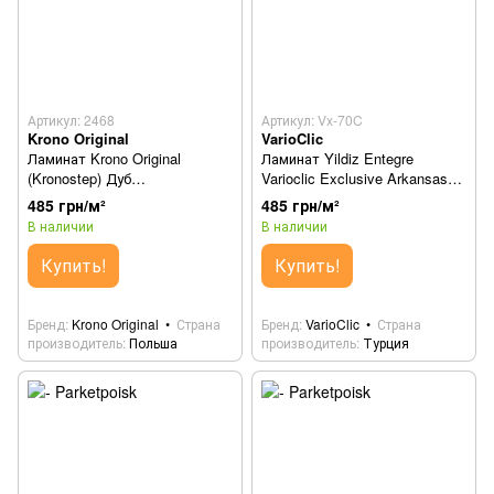
Артикул: 2468
Артикул: Vx-70C
Krono Original
VarioClic
Ламинат Krono Original
Ламинат Yildiz Entegre
(Kronostep) Дуб
Varioclic Exclusive Arkansas
Старопольський 2468
Vx-70C
485 грн/м²
485 грн/м²
В наличии
В наличии
Купить!
Купить!
Бренд
Krono Original
Страна
Бренд
VarioClic
Страна
производитель
Польша
производитель
Турция