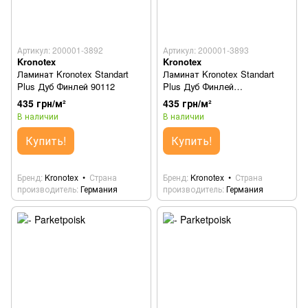
Артикул: 200001-3892
Артикул: 200001-3893
Kronotex
Kronotex
Ламинат Kronotex Standart
Ламинат Kronotex Standart
Plus Дуб Финлей 90112
Plus Дуб Финлей
натуральный 90122
435 грн/м²
435 грн/м²
В наличии
В наличии
Купить!
Купить!
Бренд
Kronotex
Страна
Бренд
Kronotex
Страна
производитель
Германия
производитель
Германия