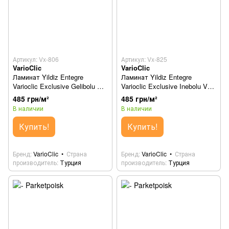
Артикул: Vx-806
Артикул: Vx-825
VarioClic
VarioClic
Ламинат Yildiz Entegre
Ламинат Yildiz Entegre
Varioclic Exclusive Gelibolu Vx-
Varioclic Exclusive Inebolu Vx-
806
825
485 грн/м²
485 грн/м²
В наличии
В наличии
Купить!
Купить!
Бренд
VarioClic
Страна
Бренд
VarioClic
Страна
производитель
Турция
производитель
Турция