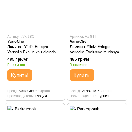
Артикул: Vx-68C
Артикул: Vx-841
VarioClic
VarioClic
Ламинат Yildiz Entegre
Ламинат Yildiz Entegre
Varioclic Exclusive Сolorado
Varioclic Exclusive Mudanya
Vx-68C
Vx-841
485 грн/м²
485 грн/м²
В наличии
В наличии
Купить!
Купить!
Бренд
VarioClic
Страна
Бренд
VarioClic
Страна
производитель
Турция
производитель
Турция