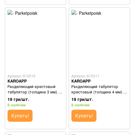
Артикул: 810016
Артикул: 810017
KAROAPP
KAROAPP
Разделяющий крестовый
Разделяющий табулятор
табулятор (толщина 3 мм) K-
крестовый (толщина 4 мм) K-
SP 3
SP 4
19 грн/шт.
19 грн/шт.
В наличии
В наличии
Купить!
Купить!