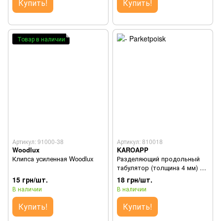
Купить!
Купить!
Товар в наличии
Артикул: 91000-38
Артикул: 810018
Woodlux
KAROAPP
Клипса усиленная Woodlux
Разделяющий продольный
табулятор (толщина 4 мм) K-
SP 4 STR
15 грн/шт.
18 грн/шт.
В наличии
В наличии
Купить!
Купить!