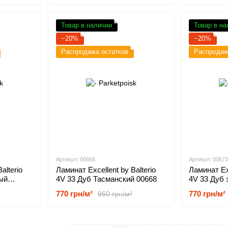
Товар в наличии
Товар в на
−20%
−20%
Распродажа остатков
Распродаж
Артикул: 00668
Артикул: 00673
alterio
Ламинат Excellent by Balterio
Ламинат Exc
ый
4V 33 Дуб Тасманский 00668
4V 33 Дуб 
770 грн/м²
770 грн/м²
960 грн/м²