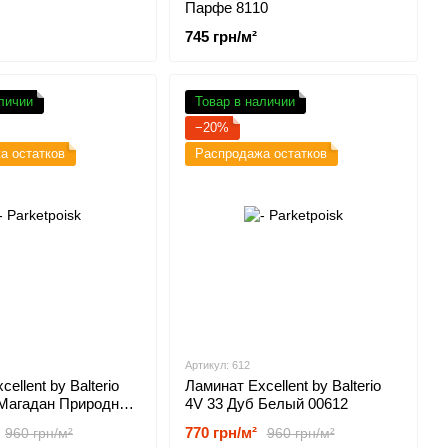
Парфе 8110
745 грн/м²
личии
Товар в наличии
−20%
а остатков
Распродажа остатков
Артикул: 612
ellent by Balterio
Ламинат Excellent by Balterio
 Магадан Природный
4V 33 Дуб Белый 00612
770 грн/м²
960 грн/м²
960 грн/м²