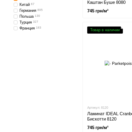
Каштан Буше 8080
Китай
67
Германия
805
745 грн/м²
Польша
130
Турция
327
Франция
183
Товар в наличии
Артикул: 8120
Ламинат IDEAL Cranb
Бискотти 8120
745 грн/м²