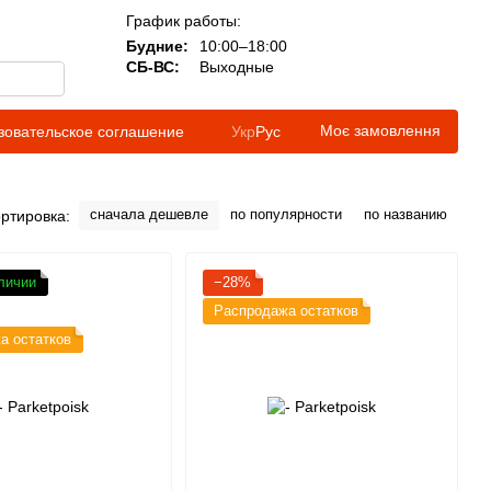
График работы:
Будние:
10:00–18:00
СБ-ВС:
Выходные
Моє замовлення
зовательское соглашение
Укр
Рус
сначала дешевле
по популярности
по названию
ртировка:
личии
−28%
Распродажа остатков
а остатков