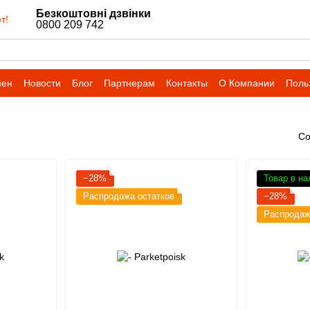
Безкоштовні дзвінки
т!
0800 209 742
мен
Новости
Блог
Партнерам
Контакты
О Компании
Поль
Со
−28%
Товар в на
Распродажа остатков
−28%
Распродаж