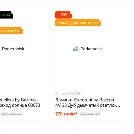
личии
−20%
Распродажа остатков
а остатков
Артикул: 5110444
ellent by Balterio
Ламинат Excellent by Balterio
заход солнца 00673
4V 33 Дуб дымчатый светло-
серый 00599
770 грн/м²
960 грн/м²
960 грн/м²