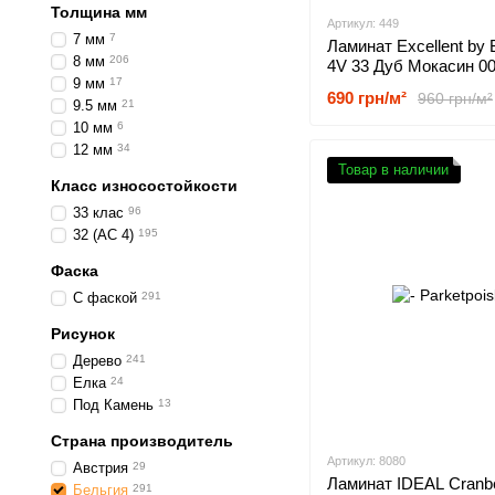
Толщина мм
Артикул: 449
7 мм
7
Ламинат Excellent by B
8 мм
206
4V 33 Дуб Мокасин 0
9 мм
17
690 грн/м²
960 грн/м²
9.5 мм
21
10 мм
6
12 мм
34
Товар в наличии
Класс износостойкости
33 клас
96
32 (АС 4)
195
Фаска
С фаской
291
Рисунок
Дерево
241
Елка
24
Под Камень
13
Страна производитель
Артикул: 8080
Австрия
29
Ламинат IDEAL Cranb
Бельгия
291