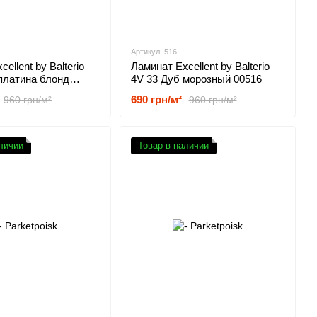
Артикул: 516
ellent by Balterio
Ламинат Excellent by Balterio
платина блонд
4V 33 Дуб морозный 00516
690 грн/м²
960 грн/м²
960 грн/м²
личии
Товар в наличии