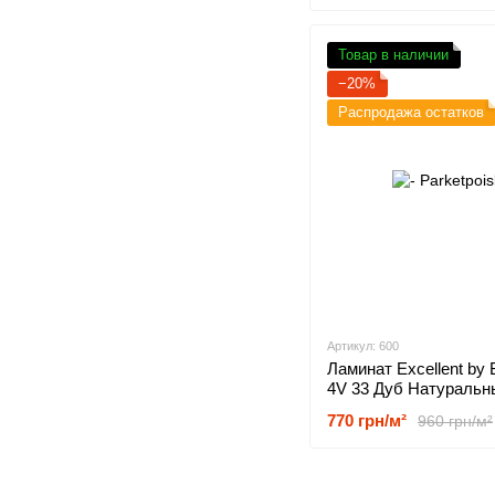
Товар в наличии
−20%
Распродажа остатков
Артикул: 600
Ламинат Excellent by B
4V 33 Дуб Натуральн
Дымчатый 00600
770 грн/м²
960 грн/м²