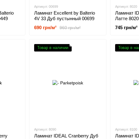
Артикул: 00699
Артикул: 8020
alterio
Ламинат Excellent by Balterio
Ламинат ID
0449
4V 33 Дуб пустынный 00699
Латте 8020
690 грн/м²
745 грн/м²
960 грн/м²
Товар в наличии
Товар в на
Артикул: 8090
Артикул: 8100
erry
Ламинат IDEAL Cranberry Дуб
Ламинат ID