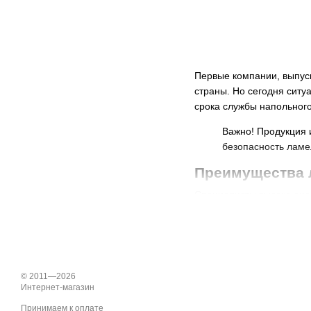
Первые компании, выпуск
страны. Но сегодня ситу
срока службы напольного
Важно! Продукция 
безопасность ламе
Преимущества 
Специалисты высоко оце
Экологичность. Решив
обязательном порядк
полностью безопасно
организаций, в кото
© 2011—2026
Европейское произво
Интернет-магазин
на территории стран
Принимаем к оплате