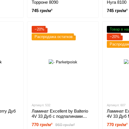
Торроне 8090
Нуга 8100
745 грн/м²
745 грн/м²
−20%
Товар в на
Распродажа остатков
−20%
Распродаж
Артикул: 532
Артикул: 607
erry Дуб
Ламинат Excellent by Balterio
Ламинат Exc
4V 33 Дуб с подпалинами
4V 33 Дуб
00532
00607
770 грн/м²
770 грн/м²
960 грн/м²