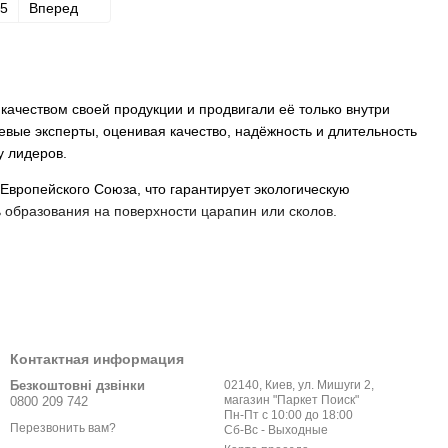
5
Вперед
ачеством своей продукции и продвигали её только внутри
вые эксперты, оценивая качество, надёжность и длительность
у лидеров.
Европейского Союза, что гарантирует экологическую
 образования на поверхности царапин или сколов.
о он соответствует классу безопасности Е1 и это в
чистое сырьё, используемое для его производства,
т подходит для детских комнат, медучреждений и прочих
Контактная информация
ытий
.
Безкоштовні дзвінки
02140, Киев, ул. Мишуги 2,
магазин "Паркет Поиск"
0800 209 742
пуск продукции на заводах, расположенных непосредственно
Пн-Пт с 10:00 до 18:00
е европейскую марку, Вы де-факто покупаете ламинат,
Перезвонить вам?
Сб-Вс - Выходные