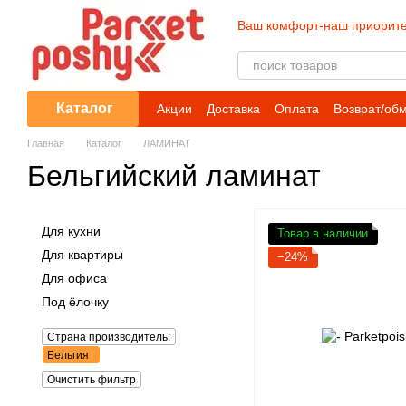
Перейти к основному контенту
Ваш комфорт-наш приорите
Каталог
Акции
Доставка
Оплата
Возврат/об
Главная
Каталог
ЛАМИНАТ
Бельгийский ламинат
Для кухни
Товар в наличии
Для квартиры
−24%
Для офиса
Под ёлочку
Страна производитель:
Бельгия
Очистить фильтр