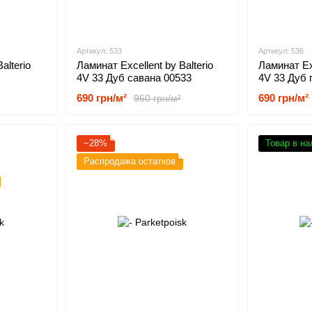
Артикул: 533
Артикул: 536
alterio
Ламинат Excellent by Balterio
Ламинат Exc
4V 33 Дуб савана 00533
4V 33 Дуб 
00536
690 грн/м²
690 грн/м²
960 грн/м²
−28%
Товар в на
Распродажа остатков