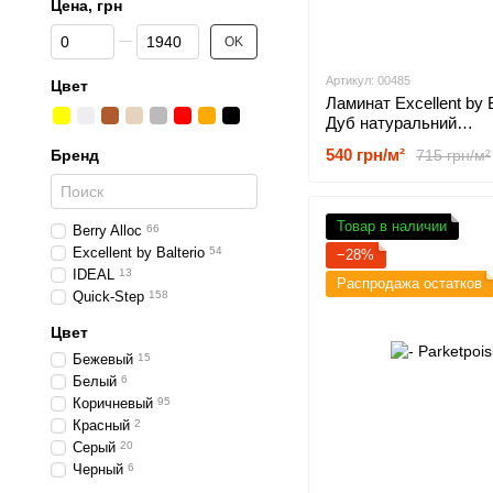
Цена, грн
От Цена, грн
До Цена, грн
OK
Артикул: 00485
Цвет
Ламинат Excellent by B
Дуб натуральний
рустикальный 00485
540 грн/м²
715 грн/м²
Бренд
Товар в наличии
Berry Alloc
66
Excellent by Balterio
54
−28%
IDEAL
13
Распродажа остатков
Quick-Step
158
Цвет
Бежевый
15
Белый
6
Коричневый
95
Красный
2
Серый
20
Черный
6