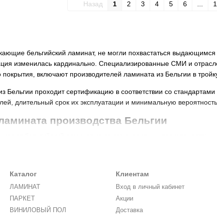
Назад
1
2
3
4
5
6
...
1
ающие бельгийский ламинат, не могли похвастаться выдающимся к
ация изменилась кардинально. Специализированные СМИ и отрасле
 покрытия, включают производителей ламината из Бельгии в тройк
из Бельгии проходит сертификацию в соответствии со стандартами 
лей, длительный срок их эксплуатации и минимальную вероятность
ламината производства Бельгии
нивают бельгийский ламинат из-за его очевидных преимуществ:
 купить ламинат производства Бельгии, Вы можете быть уверены, чт
е подтверждается соответствующими сертификатами. Экологически 
 для здоровья человека и домашних животных. Бельгийский ламина
Каталог
Клиентам
рых предъявляются высокие требования к качеству
напольных покр
ЛАМИНАТ
Вход в личный кабинет
дство. Важным преимуществом бельгийских компаний является вы
ПАРКЕТ
Акции
ы. Следовательно, Вы можете не опасаться, что, приобретая де-юр
ВИНИЛОВЫЙ ПОЛ
Доставка