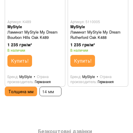
Артикул: K489
Артикул: 5110005
MyStyle
MyStyle
Ламинат MyStyle My Dream
Ламинат MyStyle My Dream
Bourbon Hills Oak K489
Rutherford Oak K488
1 235 грн/м²
1 235 грн/м²
В наличии
В наличии
Купить!
Купить!
Бренд
MyStyle
Страна
Бренд
MyStyle
Страна
производитель
Германия
производитель
Германия
Толщина мм
14 мм
Безкоштовні дзвінки