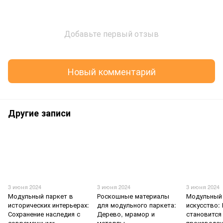
Добавьте первый отзыв
Новый комментарий
Другие записи
3 июня 2024
3 июня 2024
3 июня 2024
Модульный паркет в
Роскошные материалы
Модульный 
исторических интерьерах:
для модульного паркета:
искусство:
Сохранение наследия с
Дерево, мрамор и
становится
современными
металлы
произведе