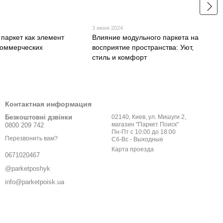
3 июня 2024
паркет как элемент
Влияние модульного паркета на
коммерческих
восприятие пространства: Уют,
стиль и комфорт
Контактная информация
Безкоштовні дзвінки
02140, Киев, ул. Мишуги 2,
магазин "Паркет Поиск"
0800 209 742
Пн-Пт с 10:00 до 18:00
Перезвонить вам?
Сб-Вс - Выходные
Карта проезда
0671020467
@parketposhyk
info@parketpoisk.ua