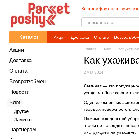
Перейти к основному контенту
Ваш комфорт-наш приорите
Каталог
Акции
Доставка
Оплата
Возврат/об
Акции
Главная
Блог
Как ухажива
Как ухажива
Доставка
Оплата
2 мая 2024
Возврат/обмен
Ламинат — это популярное 
Новости
ухода, чтобы сохранить св
Блог
Один из основных аспекто
твердых поверхностей. Эт
Другое
Помимо ежедневной уборки
Ламинат
чтобы не повредить поверх
Партнерам
инструкцией на упаковке.