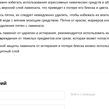
ажно избегать использования агрессивных химических средств и аб
ь верхний слой ламината, что приведет к потере его блеска и цвета.
сь пятна, их следует немедленно удалить, чтобы избежать их впит
ой воде с мягким моющим средством. Пятна от краски, маркеров и
удаления пятен с ламината.
ть ламинат от царапин и истирания, рекомендуется использовать к
реждения от тяжелых предметов или грязи, которая может попасть 
ной защиты ламината от истирания и потери блеска можно исполь
щитный слой
рий
Войти с помощью