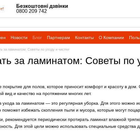
Безкоштовні дзвінки
т!
0800 209 742
мен
Новости
Блог
Партнерам
Контакты
О Компании
Поль
ть за ламинатом: Советы по уходу и чистке
ть за ламинатом: Советы по 
покрытие для полов, которое приносит комфорт и красоту в дом. О
ой вид и качество на протяжении многих лет.
в ухода за ламинатом — это регулярная уборка. Для этого можно и
о поможет избежать скопления пыли и мусора, которые могут поца
, рекомендуется периодически протирать ламинат влажной тряпкой
ность. Для этой цели можно использовать специальные средства дл