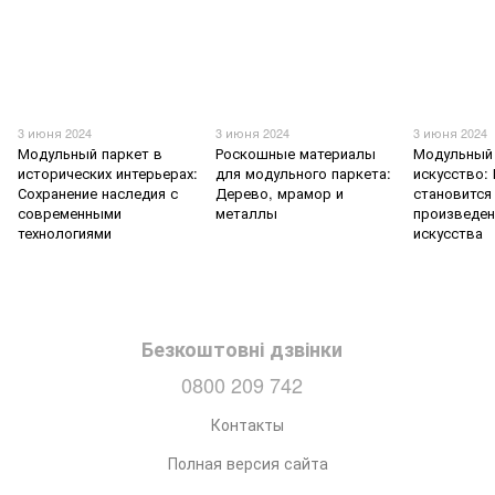
3 июня 2024
3 июня 2024
3 июня 2024
Модульный паркет в
Роскошные материалы
Модульный 
исторических интерьерах:
для модульного паркета:
искусство:
Сохранение наследия с
Дерево, мрамор и
становится
современными
металлы
произведе
технологиями
искусства
Безкоштовні дзвінки
0800 209 742
Контакты
Полная версия сайта