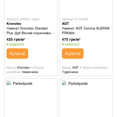
Артикул: 200001-3894
Артикул: 5110569
Kronotex
AGT
Ламінат Kronotex Standart
Ламінат AGT Corvina ALBANA
Plus Дуб Фінлей коричневий
PRK804
90142
435 грн/м²
475 грн/м²
В наявності
В наявності
Купити!
Купити!
Бренд
Kronotex
Країна
Бренд
AGT
Країна виробник
виробник
Німеччина
Туреччина