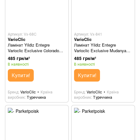
Артикул: Vx-68C
Артикул: Vx-841
VarioClic
VarioClic
Ламінат Yildiz Entegre
Ламінат Yildiz Entegre
Varioclic Exclusive Сolorado
Varioclic Exclusive Mudanya
Vx-68C
Vx-841
485 грн/м²
485 грн/м²
В наявності
В наявності
Купити!
Купити!
Бренд
VarioClic
Країна
Бренд
VarioClic
Країна
виробник
Туреччина
виробник
Туреччина