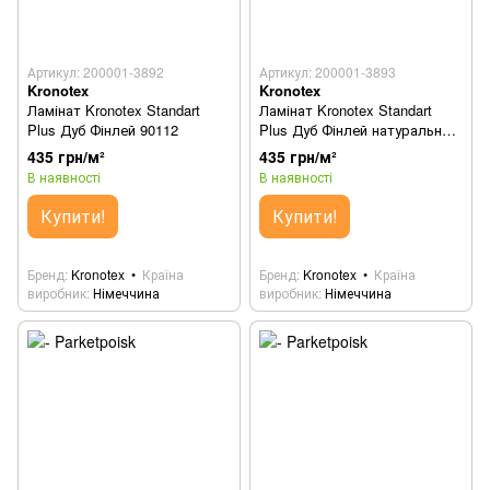
Артикул: 200001-3892
Артикул: 200001-3893
Kronotex
Kronotex
Ламінат Kronotex Standart
Ламінат Kronotex Standart
Plus Дуб Фінлей 90112
Plus Дуб Фінлей натуральний
90122
435 грн/м²
435 грн/м²
В наявності
В наявності
Купити!
Купити!
Бренд
Kronotex
Країна
Бренд
Kronotex
Країна
виробник
Німеччина
виробник
Німеччина