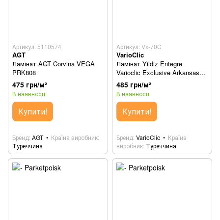
Артикул: 5110574
Артикул: Vx-70C
AGT
VarioClic
Ламінат AGT Corvina VEGA
Ламінат Yildiz Entegre
PRK808
Varioclic Exclusive Arkansas
Vx-70C
475 грн/м²
485 грн/м²
В наявності
В наявності
Купити!
Купити!
Бренд
AGT
Країна виробник
Бренд
VarioClic
Країна
Туреччина
виробник
Туреччина