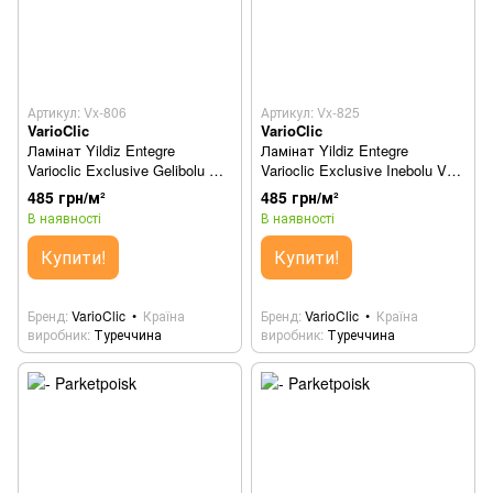
Артикул: Vx-806
Артикул: Vx-825
VarioClic
VarioClic
Ламінат Yildiz Entegre
Ламінат Yildiz Entegre
Varioclic Exclusive Gelibolu Vx-
Varioclic Exclusive Inebolu Vx-
806
825
485 грн/м²
485 грн/м²
В наявності
В наявності
Купити!
Купити!
Бренд
VarioClic
Країна
Бренд
VarioClic
Країна
виробник
Туреччина
виробник
Туреччина