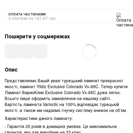
ОПЛАТА ЧАСТИНАМИ
3 платежі по 161.67 грн
Поширити у соцмережах
Опис
Представляємо Вашій увазі турецький ламінат прекрасної
якості, ламінат Yildiz Exclusive Сolorado Vx-68C. Тепер купити
Ламінат ВариоКлик Exclusive Сolorado Vx-68C дуже легко.
Всього лише оформіть замовлення на нашому сайті.
Вартість ламіната Varioclic на 100% відповідає турецькій
якості, а також ми надаємо гнучку систему знижок на об'єм.
Характеристики даного ламінату:
- Гарантія 20 років в домашніх умовах. Це максимальна
гарантія, яку дає виробник на 32 клас