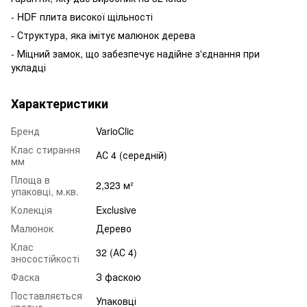
- HDF плита високої щільності
- Структура, яка імітує малюнок дерева
- Міцний замок, що забезпечує надійне з'єднання при
укладці
Характеристики
Бренд
VarioClic
Клас стирання
АС 4 (середній)
мм
Площа в
2,323 м²
упаковці, м.кв.
Колекція
Exclusive
Малюнок
Дерево
Клас
32 (АС 4)
зносостійкості
Фаска
З фаскою
Поставляється
Упаковці
кратно