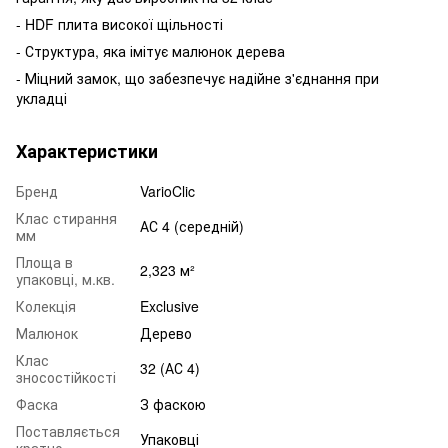
- HDF плита високої щільності
- Структура, яка імітує малюнок дерева
- Міцний замок, що забезпечує надійне з'єднання при
укладці
Характеристики
Бренд
VarioClic
Клас стирання
АС 4 (середній)
мм
Площа в
2,323 м²
упаковці, м.кв.
Колекція
Exclusive
Малюнок
Дерево
Клас
32 (АС 4)
зносостійкості
Фаска
З фаскою
Поставляється
Упаковці
кратно