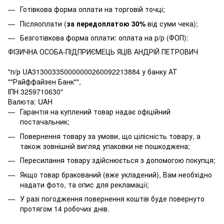
Готівкова форма оплати на торговій точці;
Післяоплати (
за передоплатою 30%
від суми чека);
Безготівкова форма оплати: оплата на р/р (ФОП):
ФІЗИЧНА ОСОБА-ПІДПРИЄМЕЦЬ ЯЦІВ АНДРІЙ ПЕТРОВИЧ
"п/р UA313003350000000260092213884 у банку АТ
""Райффайзен Банк"",
ІПН 3259710630"
Валюта: UAH
Гарантія на куплений товар надає офіційний
постачальник;
Повернення товару за умови, що цілісність товару, а
також зовнішній вигляд упаковки не пошкоджена;
Пересилання товару здійснюється з допомогою покупця;
Якщо товар бракований (вже укладений), Вам необхідно
надати фото, та опис для рекламації;
У разі погодження повернення коштів буде повернуто
протягом 14 робочих днів.