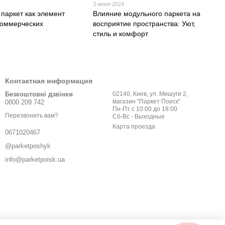
3 июня 2024
паркет как элемент
Влияние модульного паркета на
коммерческих
восприятие пространства: Уют,
стиль и комфорт
Контактная информация
Безкоштовні дзвінки
02140, Киев, ул. Мишуги 2,
магазин "Паркет Поиск"
0800 209 742
Пн-Пт с 10:00 до 18:00
Перезвонить вам?
Сб-Вс - Выходные
Карта проезда
0671020467
@parketposhyk
info@parketpoisk.ua