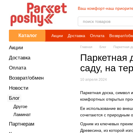
Перейти к основному контенту
Ваш комфорт-наш приорите
Каталог
Акции
Доставка
Оплата
Возврат/об
Акции
Главная
Блог
Паркетная до
Паркетная 
Доставка
саду, на те
Оплата
Возврат/обмен
10 апреля 2024
Новости
Паркетная доска, символ 
Блог
комфортных открытых прост
Другое
Ее использование во внеш
Ламинат
сочетаются с природным о
Партнерам
Одним из ключевых преиму
Древесина, из которой из