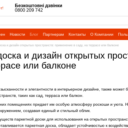
Безкоштовні дзвінки
т!
0800 209 742
мен
Новости
Блог
Партнерам
Контакты
О Компании
Поль
ска и дизайн открытых пространств: применение в саду, на террасе или балконе
доска и дизайн открытых прос
ррасе или балконе
изысканности и элегантности в интерьерном дизайне, также может
ранств, таких как сад, терраса или балкон.
них помещениях придает им особую атмосферу роскоши и уюта. На
кружением, создавая единый и стильный облик.
ществ паркетной доски для использования на открытых пространст
готавливается паркетная доска, обладает устойчивостью к воздейс