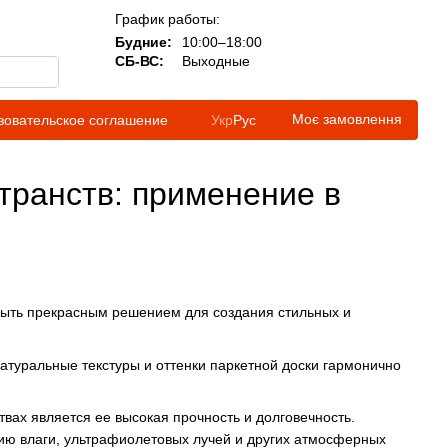
График работы:
Будние:
10:00–18:00
СБ-ВС:
Выходные
Моє замовлення
зовательское соглашение
Укр
Рус
транств: применение в
 быть прекрасным решением для создания стильных и
туральные текстуры и оттенки паркетной доски гармонично
вах является ее высокая прочность и долговечность.
твию влаги, ультрафиолетовых лучей и других атмосферных