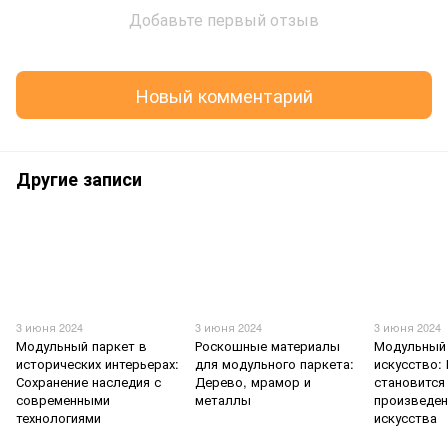
Добавьте первый отзыв
Новый комментарий
Другие записи
3 июня 2024
3 июня 2024
3 июня 2024
Модульный паркет в
Роскошные материалы
Модульный 
исторических интерьерах:
для модульного паркета:
искусство:
Сохранение наследия с
Дерево, мрамор и
становится
современными
металлы
произведе
технологиями
искусства