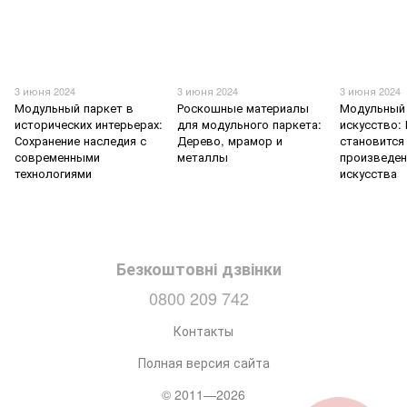
3 июня 2024
3 июня 2024
3 июня 2024
Модульный паркет в
Роскошные материалы
Модульный 
исторических интерьерах:
для модульного паркета:
искусство:
Сохранение наследия с
Дерево, мрамор и
становится
современными
металлы
произведе
технологиями
искусства
Безкоштовні дзвінки
0800 209 742
Контакты
Полная версия сайта
© 2011—2026