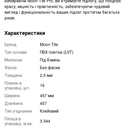
Вибираючи Moon Tile Pro, ви отримуєте підлогу, що поєднує
красу, міцність і практичність, забезпечуючи чудовий
вигляд і функціональність ваших підлог протягом багатьох
років.
Характеристики
Бренд
Moon Tile
Тип основи
ПВХ плитка (LVT)
Малюнок
Під Камінь
Фаска
Без фаски
Товщина
2,5 мм
Планок в
16
упаковці, шт.
Ширина
457 мм
Довжина
457
Тип з'єднання
Клейовий
Площа в
3.344
упаковці, м.кв.