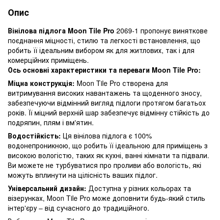
Опис
Вінілова підлога Moon Tile Pro
2069-1 пропонує виняткове
поєднання міцності, стилю та легкості встановлення, що
робить її ідеальним вибором як для житлових, так і для
комерційних приміщень.
Ось основні характеристики та переваги Moon Tile Pro:
Міцна конструкція:
Moon Tile Pro створена для
витримування високих навантажень та щоденного зносу,
забезпечуючи відмінний вигляд підлоги протягом багатьох
років. Її міцний верхній шар забезпечує відмінну стійкість до
подряпин, плям і вм'ятин.
Водостійкість:
Ця вінілова підлога є 100%
водонепроникною, що робить її ідеальною для приміщень з
високою вологістю, таких як кухні, ванні кімнати та підвали.
Ви можете не турбуватися про проливи або вологість, які
можуть вплинути на цілісність ваших підлог.
Універсальний дизайн:
Доступна у різних кольорах та
візерунках, Moon Tile Pro може доповнити будь-який стиль
інтер'єру – від сучасного до традиційного.