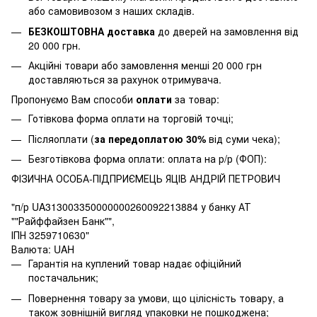
або самовивозом з наших складів.
БЕЗКОШТОВНА доставка
до дверей на замовлення від
20 000 грн.
Акційні товари або замовлення менші 20 000 грн
доставляються за рахунок отримувача.
Пропонуємо Вам способи
оплати
за товар:
Готівкова форма оплати на торговій точці;
Післяоплати (
за передоплатою 30%
від суми чека);
Безготівкова форма оплати: оплата на р/р (ФОП):
ФІЗИЧНА ОСОБА-ПІДПРИЄМЕЦЬ ЯЦІВ АНДРІЙ ПЕТРОВИЧ
"п/р UA313003350000000260092213884 у банку АТ
""Райффайзен Банк"",
ІПН 3259710630"
Валюта: UAH
Гарантія на куплений товар надає офіційний
постачальник;
Повернення товару за умови, що цілісність товару, а
також зовнішній вигляд упаковки не пошкоджена;