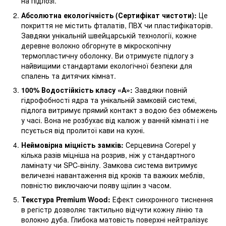
на підлозі.
Абсолютна екологічність (Сертифікат чистоти):
Це
покриття не містить фталатів, ПВХ чи пластифікаторів.
Завдяки унікальній швейцарській технології, кожне
деревне волокно обгорнуте в мікроскопічну
термопластичну оболонку. Ви отримуєте підлогу з
найвищими стандартами екологічної безпеки для
спалень та дитячих кімнат.
100% Водостійкість класу «А»:
Завдяки повній
гідрофобності ядра та унікальній замковій системі,
підлога витримує прямий контакт з водою без обмежень
у часі. Вона не розбухає від калюж у ванній кімнаті і не
псується від пролитої кави на кухні.
Неймовірна міцність замків:
Серцевина Corepel у
кілька разів міцніша на розрив, ніж у стандартного
ламінату чи SPC-вінілу. Замкова система витримує
величезні навантаження від кроків та важких меблів,
повністю виключаючи появу щілин з часом.
Текстура Premium Wood:
Ефект синхронного тиснення
в регістр дозволяє тактильно відчути кожну лінію та
волокно дуба. Глибока матовість поверхні нейтралізує