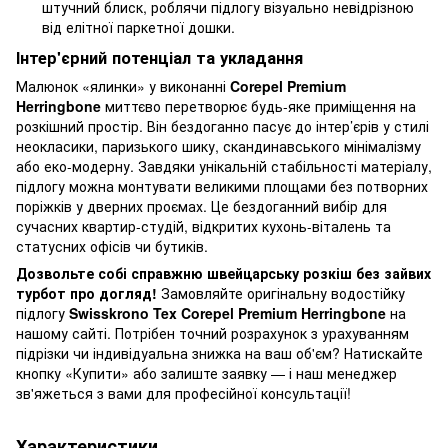
штучний блиск, роблячи підлогу візуально невідрізною
від елітної паркетної дошки.
Інтер'єрний потенціал та укладання
Малюнок «ялинки» у виконанні
Corepel Premium
Herringbone
миттєво перетворює будь-яке приміщення на
розкішний простір. Він бездоганно пасує до інтер’єрів у стилі
неокласики, паризького шику, скандинавського мінімалізму
або еко-модерну. Завдяки унікальній стабільності матеріалу,
підлогу можна монтувати великими площами без потворних
поріжків у дверних проємах. Це бездоганний вибір для
сучасних квартир-студій, відкритих кухонь-віталень та
статусних офісів чи бутиків.
Дозвольте собі справжню швейцарську розкіш без зайвих
турбот про догляд!
Замовляйте оригінальну водостійку
підлогу
Swisskrono Tex Corepel Premium Herringbone
на
нашому сайті. Потрібен точний розрахунок з урахуванням
підрізки чи індивідуальна знижка на ваш об'єм? Натискайте
кнопку «Купити» або залиште заявку — і наш менеджер
зв'яжеться з вами для професійної консультації!
Характеристики