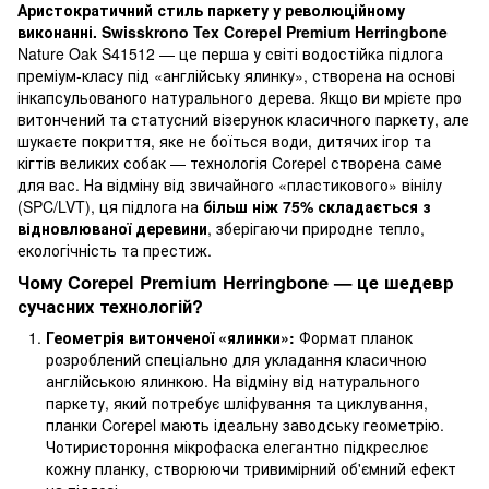
Аристократичний стиль паркету у революційному
виконанні.
Swisskrono Tex Corepel Premium Herringbone
Nature Oak S41512 — це перша у світі водостійка підлога
преміум-класу під «англійську ялинку», створена на основі
інкапсульованого натурального дерева. Якщо ви мрієте про
витончений та статусний візерунок класичного паркету, але
шукаєте покриття, яке не боїться води, дитячих ігор та
кігтів великих собак — технологія Corepel створена саме
для вас. На відміну від звичайного «пластикового» вінілу
(SPC/LVT), ця підлога на
більш ніж 75% складається з
відновлюваної деревини
, зберігаючи природне тепло,
екологічність та престиж.
Чому Corepel Premium Herringbone — це шедевр
сучасних технологій?
Геометрія витонченої «ялинки»:
Формат планок
розроблений спеціально для укладання класичною
англійською ялинкою. На відміну від натурального
паркету, який потребує шліфування та циклування,
планки Corepel мають ідеальну заводську геометрію.
Чотиристороння мікрофаска елегантно підкреслює
кожну планку, створюючи тривимірний об'ємний ефект