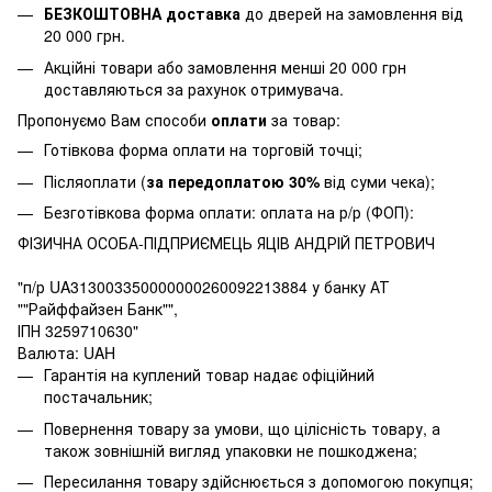
БЕЗКОШТОВНА доставка
до дверей на замовлення від
20 000 грн.
Акційні товари або замовлення менші 20 000 грн
доставляються за рахунок отримувача.
Пропонуємо Вам способи
оплати
за товар:
Готівкова форма оплати на торговій точці;
Післяоплати (
за передоплатою 30%
від суми чека);
Безготівкова форма оплати: оплата на р/р (ФОП):
ФІЗИЧНА ОСОБА-ПІДПРИЄМЕЦЬ ЯЦІВ АНДРІЙ ПЕТРОВИЧ
"п/р UA313003350000000260092213884 у банку АТ
""Райффайзен Банк"",
ІПН 3259710630"
Валюта: UAH
Гарантія на куплений товар надає офіційний
постачальник;
Повернення товару за умови, що цілісність товару, а
також зовнішній вигляд упаковки не пошкоджена;
Пересилання товару здійснюється з допомогою покупця;