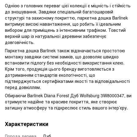
Однією з головних переваг цієї колекції є міцність і стійкість
до зношування. Завдяки спеціальній багатошаровій
структурі та захисному покриттю, паркетна дошка Barlinek
витримує високі навантаження, що робить її ідеальним
вибором для приміщень з інтенсивним трафіком. Товстий
верхній шар із натуральної деревини забезпечує
довговічність.
Паркетна дошка Barlinek також відзначається простотою
монтажу завдяки системі замків, що дозволяє швидко
встановити підлогу без необхідності використання клею.
Крім того, продукція цього бренду виготовляється з
дотриманням стандартів екологічності, що
підтверджується сертифікатами якості та відповідальності
перед довкіллям.
Обираючи Barlinek Diana Forest Дуб Wolfsburg 3W8000347, ви
отримуєте надійне та красиве покриття, яке створює
затишну атмосферу та підкреслює стиль вашого інтер’єру.
Характеристики
Порода дерева
Дуб