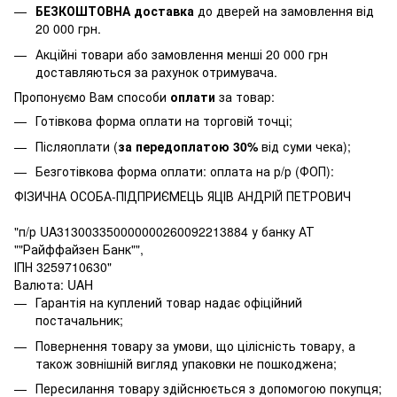
БЕЗКОШТОВНА доставка
до дверей на замовлення від
20 000 грн.
Акційні товари або замовлення менші 20 000 грн
доставляються за рахунок отримувача.
Пропонуємо Вам способи
оплати
за товар:
Готівкова форма оплати на торговій точці;
Післяоплати (
за передоплатою 30%
від суми чека);
Безготівкова форма оплати: оплата на р/р (ФОП):
ФІЗИЧНА ОСОБА-ПІДПРИЄМЕЦЬ ЯЦІВ АНДРІЙ ПЕТРОВИЧ
"п/р UA313003350000000260092213884 у банку АТ
""Райффайзен Банк"",
ІПН 3259710630"
Валюта: UAH
Гарантія на куплений товар надає офіційний
постачальник;
Повернення товару за умови, що цілісність товару, а
також зовнішній вигляд упаковки не пошкоджена;
Пересилання товару здійснюється з допомогою покупця;