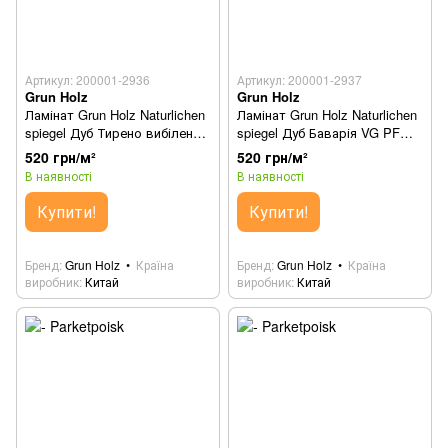
Артикул: 200001-2936
Артикул: 200001-2937
Grun Holz
Grun Holz
Ламінат Grun Holz Naturlichen
Ламінат Grun Holz Naturlichen
spiegel Дуб Тирено вибілений
spiegel Дуб Баварія VG PF
VG PF 92504-8
93404
520 грн/м²
520 грн/м²
В наявності
В наявності
Купити!
Купити!
Бренд
Grun Holz
Країна
Бренд
Grun Holz
Країна
виробник
Китай
виробник
Китай