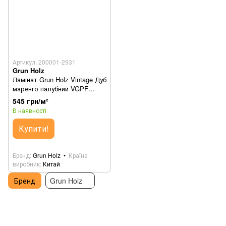
Артикул: 200001-2931
Grun Holz
Ламінат Grun Holz Vintage Дуб
маренго палубний VGPF
94027
545 грн/м²
В наявності
Купити!
Бренд
Grun Holz
Країна
виробник
Китай
Бренд
Grun Holz