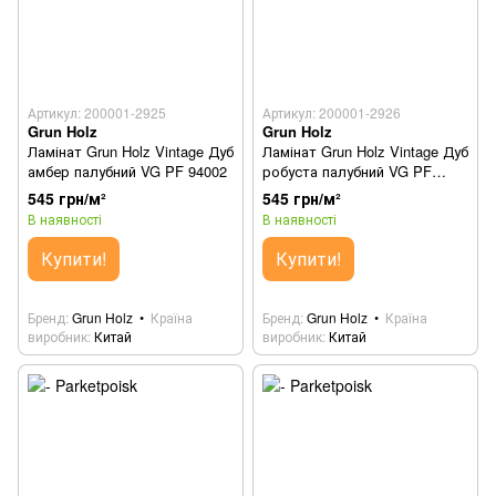
Артикул: 200001-2925
Артикул: 200001-2926
Grun Holz
Grun Holz
Ламінат Grun Holz Vintage Дуб
Ламінат Grun Holz Vintage Дуб
амбер палубний VG PF 94002
робуста палубний VG PF
94003
545 грн/м²
545 грн/м²
В наявності
В наявності
Купити!
Купити!
Бренд
Grun Holz
Країна
Бренд
Grun Holz
Країна
виробник
Китай
виробник
Китай