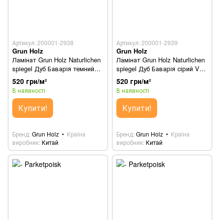
Артикул: 200001-2938
Артикул: 200001-2939
Grun Holz
Grun Holz
Ламінат Grun Holz Naturlichen
Ламінат Grun Holz Naturlichen
spiegel Дуб Баварія темний
spiegel Дуб Баварія сірий VG
VG PF 93405
PF 93402
520 грн/м²
520 грн/м²
В наявності
В наявності
Купити!
Купити!
Бренд
Grun Holz
Країна
Бренд
Grun Holz
Країна
виробник
Китай
виробник
Китай