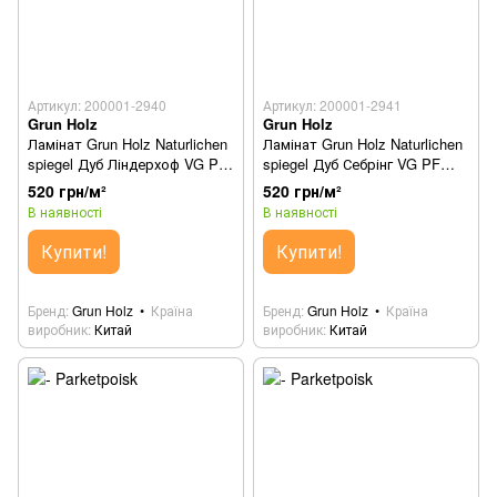
Артикул: 200001-2940
Артикул: 200001-2941
Grun Holz
Grun Holz
Ламінат Grun Holz Naturlichen
Ламінат Grun Holz Naturlichen
spiegel Дуб Ліндерхоф VG PF
spiegel Дуб Себрінг VG PF
92508-8
92505
520 грн/м²
520 грн/м²
В наявності
В наявності
Купити!
Купити!
Бренд
Grun Holz
Країна
Бренд
Grun Holz
Країна
виробник
Китай
виробник
Китай