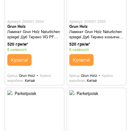
Артикул: 200001-2934
Артикул: 200001-2935
Grun Holz
Grun Holz
Ламінат Grun Holz Naturlichen
Ламінат Grun Holz Naturlichen
spiegel Дуб Тирено VG PF
spiegel Дуб Тирено коньячний
92501-8
VG PF 92502-8
520 грн/м²
520 грн/м²
В наявності
В наявності
Купити!
Купити!
Бренд
Grun Holz
Країна
Бренд
Grun Holz
Країна
виробник
Китай
виробник
Китай