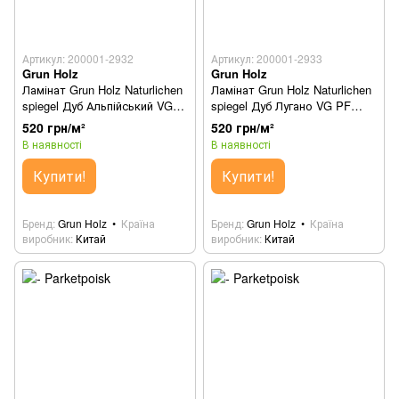
Артикул: 200001-2932
Артикул: 200001-2933
Grun Holz
Grun Holz
Ламінат Grun Holz Naturlichen
Ламінат Grun Holz Naturlichen
spiegel Дуб Альпійський VG
spiegel Дуб Лугано VG PF
PF 93401
93403
520 грн/м²
520 грн/м²
В наявності
В наявності
Купити!
Купити!
Бренд
Grun Holz
Країна
Бренд
Grun Holz
Країна
виробник
Китай
виробник
Китай