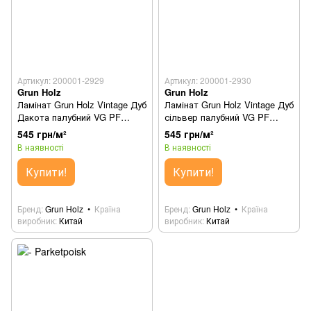
Артикул: 200001-2929
Артикул: 200001-2930
Grun Holz
Grun Holz
Ламінат Grun Holz Vintage Дуб
Ламінат Grun Holz Vintage Дуб
Дакота палубний VG PF
сільвер палубний VG PF
94007
94013
545 грн/м²
545 грн/м²
В наявності
В наявності
Купити!
Купити!
Бренд
Grun Holz
Країна
Бренд
Grun Holz
Країна
виробник
Китай
виробник
Китай