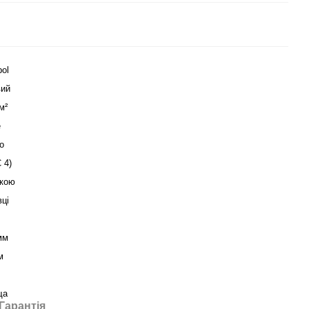
pol
ий
м²
e
о
 4)
кою
вці
мм
м
ща
Гарантія