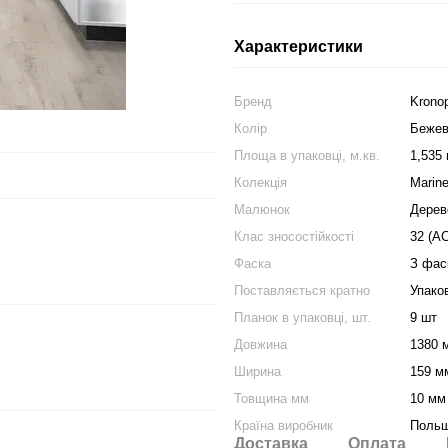
Характеристики
Бренд
Krono
Колір
Бежев
Площа в упаковці, м.кв.
1,535 
Колекція
Marin
Малюнок
Дерев
Клас зносостійкості
32 (АС
Фаска
З фас
Поставляється кратно
Упако
Планок в упаковці, шт.
9 шт
Довжина
1380 
Ширина
159 м
Товщина мм
10 мм
Країна виробник
Поль
Доставка
Оплата