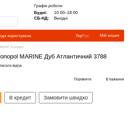
Графік роботи:
Будні:
10:00–18:00
СБ-НД:
Вихідні
Мій кошик
ода користувача
Укр
Рус
МІНАТ Kronopol
Kronopol MARINE Дуб Атлантичний 3788
писати відгук
Порівняти
В бажання
В кредит
Замовити швидко