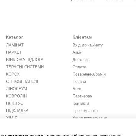
Каталог
Клієнтам
ЛАМІНАТ
Вхід до кабінету
ПАРКЕТ
Акції
ВІНІЛОВА ПІДЛОГА
Доставка
ТЕРАСНІ СИСТЕМИ
Оплата
КОРОК
Повернення/обмін
СТІНОВІ ПАНЕЛІ
Новини
ЛІНОЛЕУМ
Блог
КОВРОЛІН
Партнерам
ПЛІНТУС
Контакти
ПІДКЛАДКА
Про компанію
ХІМІЯ
Угода користувача
ШТУЧНА ТРАВА
Ми в соцмережах
є в черговому режимі
, приносимо вибачення за незручності!