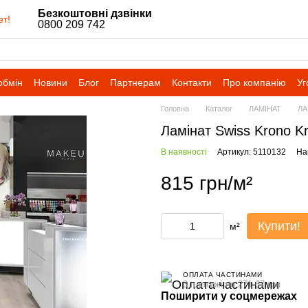
Безкоштовні дзвінки
ет!
0800 209 742
обмін
Новини
Блог
Партнерам
Контакти
Про компанію
Уг
Головна
Каталог
ЛАМІНАТ
ЛА
Ламінат Swiss Krono 
В наявності
Артикул: 5110132
На
815 грн/м²
Купити!
м²
ОПЛАТА ЧАСТИНАМИ
3 платежі по 271.67 грн
Поширити у соцмережах