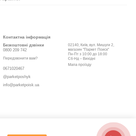
Контактна інформація
Безкоштовні дзвінки
02140, Київ, вул. Мишуги 2,
магазин "Паркет Поиск"
0800 209 742
Пн-Пт з 10:00 до 18:00
Передзвонити вам?
Сб-Нд – Вихідні
Мапа проїзду
0671020467
@parketposhyk
info@parketpoisk.ua