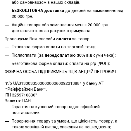
або самовивозом з наших складів.
БЕЗКОШТОВНА доставка
до дверей на замовлення від
20 000 грн.
Акційні товари або замовлення менші 20 000 грн
доставляються за рахунок отримувача.
Пропонуємо Вам способи
оплати
за товар:
Готівкова форма оплати на торговій точці;
Післяоплати (
за передоплатою 30%
від суми чека);
Безготівкова форма оплати: оплата на р/р (ФОП):
ФІЗИЧНА ОСОБА-ПІДПРИЄМЕЦЬ ЯЦІВ АНДРІЙ ПЕТРОВИЧ
"п/р UA313003350000000260092213884 у банку АТ
""Райффайзен Банк"",
ІПН 3259710630"
Валюта: UAH
Гарантія на куплений товар надає офіційний
постачальник;
Повернення товару за умови, що цілісність товару, а
також зовнішній вигляд упаковки не пошкоджена;