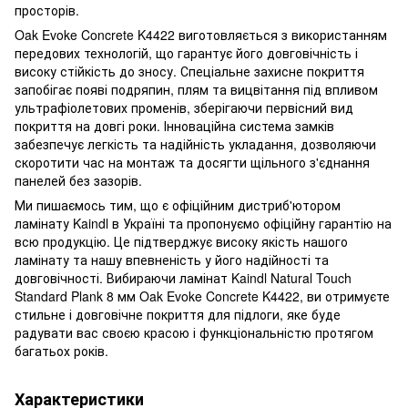
просторів.
Oak Evoke Concrete K4422 виготовляється з використанням
передових технологій, що гарантує його довговічність і
високу стійкість до зносу. Спеціальне захисне покриття
запобігає появі подряпин, плям та вицвітання під впливом
ультрафіолетових променів, зберігаючи первісний вид
покриття на довгі роки. Інноваційна система замків
забезпечує легкість та надійність укладання, дозволяючи
скоротити час на монтаж та досягти щільного з'єднання
панелей без зазорів.
Ми пишаємось тим, що є офіційним дистриб'ютором
ламінату Kaindl в Україні та пропонуємо офіційну гарантію на
всю продукцію. Це підтверджує високу якість нашого
ламінату та нашу впевненість у його надійності та
довговічності. Вибираючи ламінат Kaindl Natural Touch
Standard Plank 8 мм Oak Evoke Concrete K4422, ви отримуєте
стильне і довговічне покриття для підлоги, яке буде
радувати вас своєю красою і функціональністю протягом
багатьох років.
Характеристики