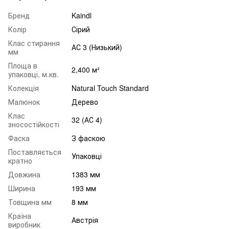
Бренд
Kaindl
Колір
Сірий
Клас стирання
АС 3 (Низький)
мм
Площа в
2,400 м²
упаковці, м.кв.
Колекція
Natural Touch Standard
Малюнок
Дерево
Клас
32 (АС 4)
зносостійкості
Фаска
З фаскою
Поставляється
Упаковці
кратно
Довжина
1383 мм
Ширина
193 мм
Товщина мм
8 мм
Країна
Австрія
виробник