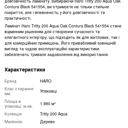
довговічність ламінату. Вибираючи Haro Tritty 200 Aqua Oak
Contura Black 541554, ви отримуєте не тільки стильне
покриття, але і впевненість у його довговічності та
практичності.
Ламінат Haro Tritty 200 Aqua Oak Contura Black 541554 стане
відмінним рішенням для створення сучасного та
елегантного інтер'єру, що підходить як для житлових, так і
для комерційних приміщень. Його привабливий зовнішній
вигляд та чудові експлуатаційні характеристики
забезпечать тривале задоволення від використання.
Характеристики
Бренд
HARO
Клас стирання
Упаковці
мм
Площа в
1,980 м²
упаковці, м.кв.
Колекція
Tritty 200 Aqua
Малюнок
Дерево