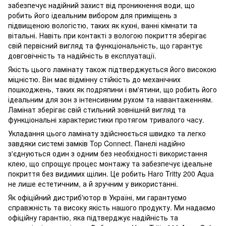
забезпечує надійний захист від проникнення води, що
робить його ідеальним вибором для приміщень з
підвищеною вологістю, таких як кухні, ванні кімнати та
вітальні. Навіть при контакті з вологою покриття зберігає
свій первісний вигляд та функціональність, що гарантує
довговічність та надійність в експлуатації.
Якість цього ламінату також підтверджується його високою
міцністю. Він має відмінну стійкість до механічних
пошкоджень, таких як подряпини і вм'ятини, що робить його
ідеальним для зон з інтенсивним рухом та навантаженням.
Ламінат зберігає свій стильний зовнішній вигляд та
функціональні характеристики протягом тривалого часу.
Укладання цього ламінату здійснюється швидко та легко
завдяки системі замків Top Connect. Панелі надійно
з'єднуються один з одним без необхідності використання
клею, що спрощує процес монтажу та забезпечує ідеальне
покриття без видимих ​​щілин. Це робить Haro Tritty 200 Aqua
не лише естетичним, а й зручним у використанні.
Як офіційний дистриб'ютор в Україні, ми гарантуємо
справжність та високу якість нашого продукту. Ми надаємо
офіційну гарантію, яка підтверджує надійність та