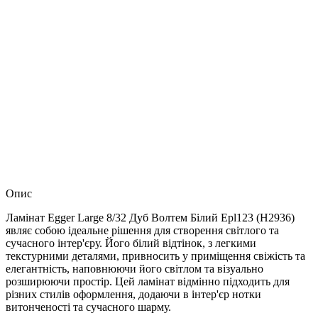
Опис
Ламінат Egger Large 8/32 Дуб Волтем Білий Epl123 (H2936)
являє собою ідеальне рішення для створення світлого та
сучасного інтер'єру. Його білий відтінок, з легкими
текстурними деталями, привносить у приміщення свіжість та
елегантність, наповнюючи його світлом та візуально
розширюючи простір. Цей ламінат відмінно підходить для
різних стилів оформлення, додаючи в інтер'єр нотки
витонченості та сучасного шарму.