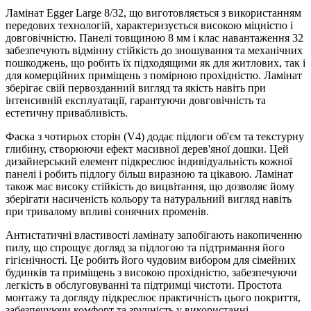
Ламінат Egger Large 8/32, що виготовляється з використанням
передових технологій, характеризується високою міцністю і
довговічністю. Панелі товщиною 8 мм і клас навантаження 32
забезпечують відмінну стійкість до зношування та механічних
пошкоджень, що робить їх підходящими як для житлових, так і
для комерційних приміщень з помірною прохідністю. Ламінат
зберігає свій первозданний вигляд та якість навіть при
інтенсивній експлуатації, гарантуючи довговічність та
естетичну привабливість.
Фаска з чотирьох сторін (V4) додає підлоги об'єм та текстурну
глибину, створюючи ефект масивної дерев'яної дошки. Цей
дизайнерський елемент підкреслює індивідуальність кожної
панелі і робить підлогу більш виразною та цікавою. Ламінат
також має високу стійкість до вицвітання, що дозволяє йому
зберігати насиченість кольору та натуральний вигляд навіть
при тривалому впливі сонячних променів.
Антистатичні властивості ламінату запобігають накопиченню
пилу, що спрощує догляд за підлогою та підтримання його
гігієнічності. Це робить його чудовим вибором для сімейних
будинків та приміщень з високою прохідністю, забезпечуючи
легкість в обслуговуванні та підтримці чистоти. Простота
монтажу та догляду підкреслює практичність цього покриття,
забезпечуючи комфорт та зручність у використанні.