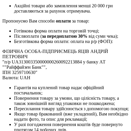
Акційні товари або замовлення менші 20 000 грн
доставляються за рахунок отримувача.
Пропонуємо Вам способи
оплати
за товар:
Готівкова форма оплати на торговій точці;
Післяоплати (
за передоплатою 30%
від суми чека);
Безготівкова форма оплати: оплата на р/р (ФОП):
ФІЗИЧНА ОСОБА-ПІДПРИЄМЕЦЬ ЯЦІВ АНДРІЙ
ПЕТРОВИЧ
"п/р UA313003350000000260092213884 у банку АТ
""Райффайзен Банк"",
ІПН 3259710630"
Валюта: UAH
Гарантія на куплений товар надає офіційний
постачальник;
Повернення товару за умови, що цілісність товару, а
також зовнішній вигляд упаковки не пошкоджена;
Пересилання товару здійснюється з допомогою покупця;
Якщо товар бракований (вже укладений), Вам необхідно
надати фото, та опис для рекламації;
У разі погодження повернення коштів буде повернуто
протягом 14 робочих днів.