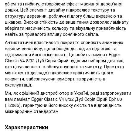
об'єм та глибину, створюючи ефект масивної дерев'яної
дошки. Цей елемент дизайну підкреслює текстуру та
структуру деревини, роблячи підлогу більш виразною та
цікавою. Висока стійкість до вицвітання дозволяє ламінату
зберігати насиченість кольору та візуальну привабливість
навіть за тривалого впливу сонячного світла.
Антистатичні властивості покриття сприяють зниженню
накопичення пилу, що спрощує догляд за підлогою та
підтримання його гігієнічності. Це робить ламінат Egger
Classic V4 8/32 Дуб Сорія Сірий чудовим вибором для тих,
хто цінує легкість в обслуговуванні та чистоту. Простота
монтажу та догляду підкреслює практичність цього
покриття, забезпечуючи комфорт та зручність в
експлуатації.
Ми, як офіційний дистриб'ютор в Україні, раді запропонувати
вам ламінат Egger Classic V4 8/32 Дуб Сорія Сірий Epl180
(H2065), гарантуючи його високу якість та відповідність
міжнародним стандартам
Характеристики