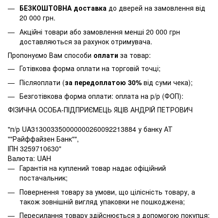
БЕЗКОШТОВНА доставка
до дверей на замовлення від
20 000 грн.
Акційні товари або замовлення менші 20 000 грн
доставляються за рахунок отримувача.
Пропонуємо Вам способи
оплати
за товар:
Готівкова форма оплати на торговій точці;
Післяоплати (
за передоплатою 30%
від суми чека);
Безготівкова форма оплати: оплата на р/р (ФОП):
ФІЗИЧНА ОСОБА-ПІДПРИЄМЕЦЬ ЯЦІВ АНДРІЙ ПЕТРОВИЧ
"п/р UA313003350000000260092213884 у банку АТ
""Райффайзен Банк"",
ІПН 3259710630"
Валюта: UAH
Гарантія на куплений товар надає офіційний
постачальник;
Повернення товару за умови, що цілісність товару, а
також зовнішній вигляд упаковки не пошкоджена;
Пересилання товару здійснюється з допомогою покупця;