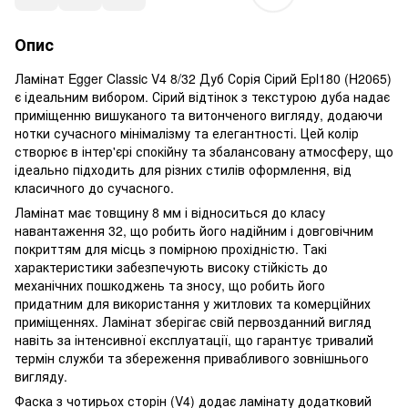
Опис
Ламінат Egger Classic V4 8/32 Дуб Сорія Сірий Epl180 (H2065)
є ідеальним вибором. Сірий відтінок з текстурою дуба надає
приміщенню вишуканого та витонченого вигляду, додаючи
нотки сучасного мінімалізму та елегантності. Цей колір
створює в інтер'єрі спокійну та збалансовану атмосферу, що
ідеально підходить для різних стилів оформлення, від
класичного до сучасного.
Ламінат має товщину 8 мм і відноситься до класу
навантаження 32, що робить його надійним і довговічним
покриттям для місць з помірною прохідністю. Такі
характеристики забезпечують високу стійкість до
механічних пошкоджень та зносу, що робить його
придатним для використання у житлових та комерційних
приміщеннях. Ламінат зберігає свій первозданний вигляд
навіть за інтенсивної експлуатації, що гарантує тривалий
термін служби та збереження привабливого зовнішнього
вигляду.
Фаска з чотирьох сторін (V4) додає ламінату додатковий