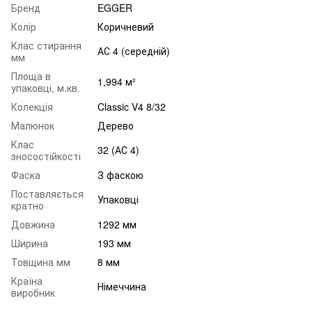
Бренд
EGGER
Колір
Коричневий
Клас стирання
АС 4 (середній)
мм
Площа в
1,994 м²
упаковці, м.кв.
Колекція
Classic V4 8/32
Малюнок
Дерево
Клас
32 (АС 4)
зносостійкості
Фаска
З фаскою
Поставляється
Упаковці
кратно
Довжина
1292 мм
Ширина
193 мм
Товщина мм
8 мм
Країна
Німеччина
виробник