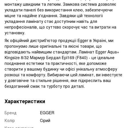
монтажу швидким та легким. Замкова система дозволяє
укладати панелі без використання клею, забезпечуючи
міцне та надійне з'єднання. Завдяки цій технології
укладання ламінату стає доступним навіть для
непрофесіоналів, що суттєво скорочує час та витрати на
установку.
Як офіційний дистриб'ютор продукції Egger в Україні, ми
пропонуємо лише оригінальні та якісні товари, що
відповідають найвищим стандартам. Ламінат Egger Aqua+
Kingsize 8/32 Мармур Бердал Epl169 (F840) - це ідеальне
поєднання естетики та практичності, яке допоможе
створити у вашому будинку чи офісі унікальну атмосферу
розкоші та комфорту. Вибираючи цей ламінат, ви інвестуєте
у довговічне та стильне рішення, яке підкреслить ваш
бездоганний смак та турботу про деталі.
Характеристики
Бренд
EGGER
Колір
Сірий
Клас стирання