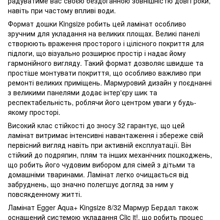
радуватиме вас своєю бездоганною зовнішністю довгі роки,
навіть при частому впливі води.
Формат дошки Kingsize робить цей ламінат особливо
зручним для укладання на великих площах. Великі панелі
створюють враження просторого і цілісного покриття для
підлоги, що візуально розширює простір і надає йому
гармонійного вигляду. Такий формат дозволяє швидше та
простіше монтувати покриття, що особливо важливо при
ремонті великих приміщень. Мармуровий дизайн у поєднанні
з великими панелями додає інтер'єру шик та
респектабельність, роблячи його центром уваги у будь-
якому просторі.
Високий клас стійкості до зносу 32 гарантує, що цей
ламінат витримає інтенсивні навантаження і збереже свій
первісний вигляд навіть при активній експлуатації. Він
стійкий до подряпин, плям та інших механічних пошкоджень,
що робить його чудовим вибором для сімей з дітьми та
домашніми тваринами. Ламінат легко очищається від
забруднень, що значно полегшує догляд за ним у
повсякденному житті.
Ламінат Egger Aqua+ Kingsize 8/32 Мармур Бердал також
оснащений системою укладання Clic it!, що робить процес