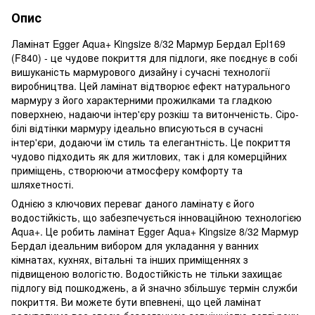
Опис
Ламінат Egger Aqua+ Kingsize 8/32 Мармур Бердал Epl169
(F840) - це чудове покриття для підлоги, яке поєднує в собі
вишуканість мармурового дизайну і сучасні технології
виробництва. Цей ламінат відтворює ефект натурального
мармуру з його характерними прожилками та гладкою
поверхнею, надаючи інтер'єру розкіш та витонченість. Сіро-
білі відтінки мармуру ідеально вписуються в сучасні
інтер'єри, додаючи їм стиль та елегантність. Це покриття
чудово підходить як для житлових, так і для комерційних
приміщень, створюючи атмосферу комфорту та
шляхетності.
Однією з ключових переваг даного ламінату є його
водостійкість, що забезпечується інноваційною технологією
Aqua+. Це робить ламінат Egger Aqua+ Kingsize 8/32 Мармур
Бердал ідеальним вибором для укладання у ванних
кімнатах, кухнях, вітальні та інших приміщеннях з
підвищеною вологістю. Водостійкість не тільки захищає
підлогу від пошкоджень, а й значно збільшує термін служби
покриття. Ви можете бути впевнені, що цей ламінат