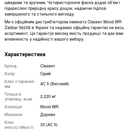
швидким та зручним. Чотиристороння фаска додає об'єм і
підкреслює природну красу дощок, надаючи підлозі
завершеного та стильного вигляду.
Ми є офіційним дистриб'ютором ламінату Classen Mood WR
Zabbar 56208 в Україні та надаємо офіційну гарантію на весь
асортимент. Це гарантує високу якість продукції та дає вам
впевненість у надійності вашого вибору.
Характеристики
Бренд
Classen
Колір
Сірий
Клас стирання
АС 5 (Високий)
мм
Площа в
2,220 м²
упаковці, м.кв.
Колекція
Mood WR
Малюнок
Дерево
Клас
33 (АС 5)
зносостійкості