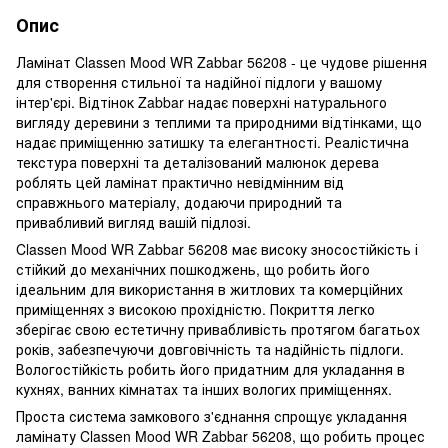
Опис
Ламінат Classen Mood WR Zabbar 56208 - це чудове рішення
для створення стильної та надійної підлоги у вашому
інтер'єрі. Відтінок Zabbar надає поверхні натурального
вигляду деревини з теплими та природними відтінками, що
надає приміщенню затишку та елегантності. Реалістична
текстура поверхні та деталізований малюнок дерева
роблять цей ламінат практично невідмінним від
справжнього матеріалу, додаючи природний та
привабливий вигляд вашій підлозі.
Classen Mood WR Zabbar 56208 має високу зносостійкість і
стійкий до механічних пошкоджень, що робить його
ідеальним для використання в житлових та комерційних
приміщеннях з високою прохідністю. Покриття легко
зберігає свою естетичну привабливість протягом багатьох
років, забезпечуючи довговічність та надійність підлоги.
Вологостійкість робить його придатним для укладання в
кухнях, ванних кімнатах та інших вологих приміщеннях.
Проста система замкового з'єднання спрощує укладання
ламінату Classen Mood WR Zabbar 56208, що робить процес