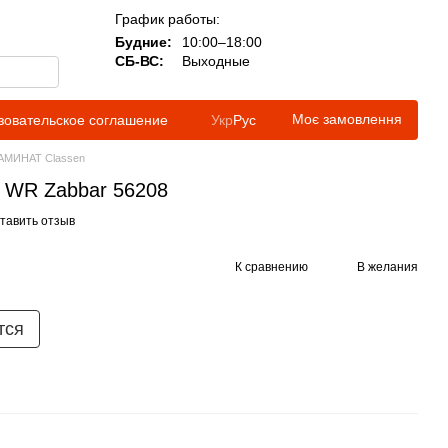
График работы:
Будние:
10:00–18:00
СБ-ВС:
Выходные
Моє замовлення
зовательское соглашение
Укр
Рус
АМИНАТ Classen
 WR Zabbar 56208
тавить отзыв
К сравнению
В желания
тся