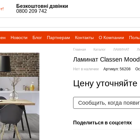
Безкоштовні дзвінки
т!
0800 209 742
мен
Новости
Блог
Партнерам
Контакты
О Компании
Поль
Главная
Каталог
ЛАМИНАТ
Л
Ламинат Classen Mood
Нет в наличии
Артикул: 56208
Ос
Цену уточняйте
Сообщить, когда появи
Поделиться в соцсетях