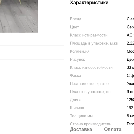
Характеристики
Бренд
Cla
Цвет
Cер
Класс истираемости
АС 
Площадь в упаковке, м.кв
2,2
Коллекция
Mo
Рисунок
Дер
Класс износостойкости
33 
Фаска
С ф
Поставляется кратно
Упа
Планок в упаковке, шт.
9 ш
Длина
125
Ширина
192
Толщина мм
8 м
Страна производитель
Гер
Доставка
Оплата