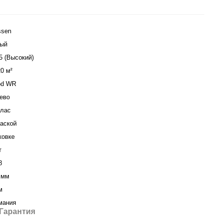
ssen
ый
5 (Высокий)
20 м²
od WR
ево
клас
аской
ковке
т
8
 мм
м
мания
Гарантия