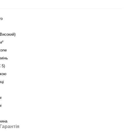
ro
(Високий)
м²
tone
амінь
 5)
кою
вці
м
м
чина
Гарантія