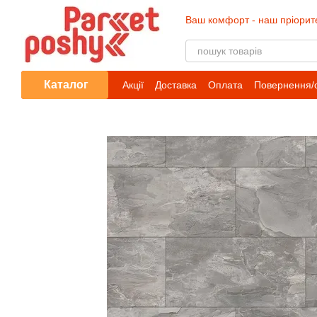
Перейти до основного контенту
Ваш комфорт - наш пріорит
Каталог
Акції
Доставка
Оплата
Повернення/