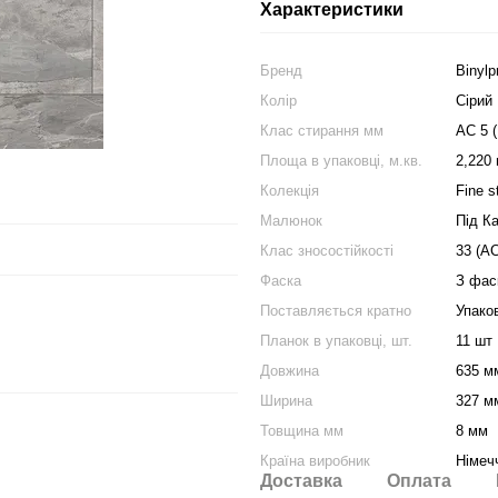
Характеристики
Бренд
Binylp
Колір
Сірий
Клас стирання мм
АС 5 
Площа в упаковці, м.кв.
2,220 
Колекція
Fine s
Малюнок
Під К
Клас зносостійкості
33 (АС
Фаска
З фас
Поставляється кратно
Упако
Планок в упаковці, шт.
11 шт
Довжина
635 м
Ширина
327 м
Товщина мм
8 мм
Країна виробник
Німеч
Доставка
Оплата