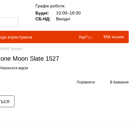
Графік роботи:
Будні:
10:00–18:00
СБ-НД:
Вихідні
Мій кошик
ода користувача
Укр
Рус
МІНАТ Binylpro
stone Moon Slate 1527
Написати відгук
Порівняти
В бажання
ться