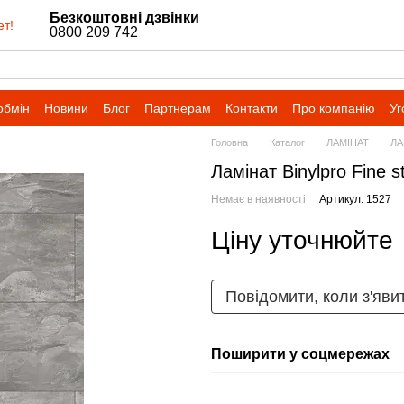
Безкоштовні дзвінки
ет!
0800 209 742
обмін
Новини
Блог
Партнерам
Контакти
Про компанію
Уг
Головна
Каталог
ЛАМІНАТ
ЛА
Ламінат Binylpro Fine 
Немає в наявності
Артикул: 1527
Ціну уточнюйте
Повідомити, коли з'яви
Поширити у соцмережах