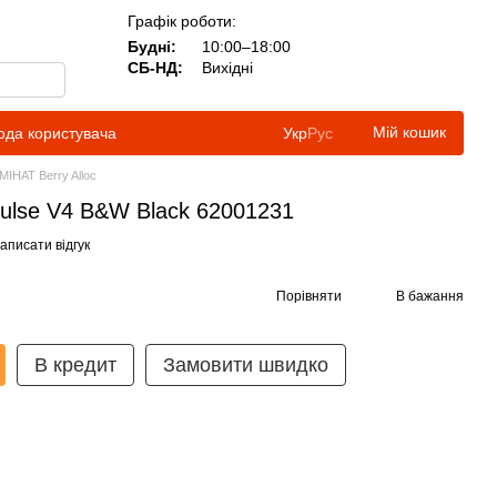
Графік роботи:
Будні:
10:00–18:00
СБ-НД:
Вихідні
Мій кошик
ода користувача
Укр
Рус
МІНАТ Berry Alloc
mpulse V4 B&W Black 62001231
аписати відгук
Порівняти
В бажання
В кредит
Замовити швидко