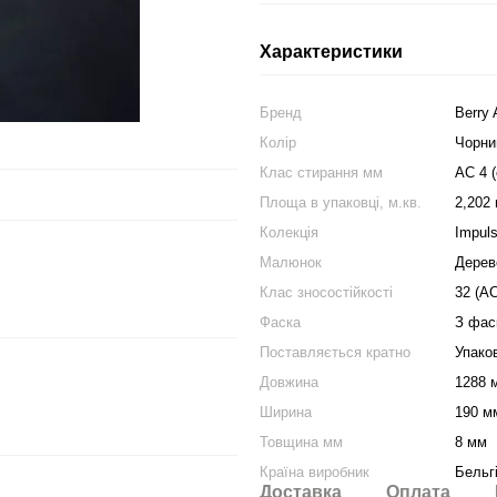
Характеристики
Бренд
Berry 
Колір
Чорни
Клас стирання мм
АС 4 (
Площа в упаковці, м.кв.
2,202 
Колекція
Impul
Малюнок
Дерев
Клас зносостійкості
32 (АС
Фаска
З фас
Поставляється кратно
Упако
Довжина
1288 
Ширина
190 м
Товщина мм
8 мм
Країна виробник
Бельг
Доставка
Оплата