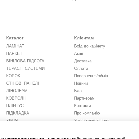
Каталог
Клієнтам
ЛАМІНАТ
Вхід до кабінету
ПАРКЕТ
Акції
ВІНІЛОВА ПІДЛОГА
Доставка
ТЕРАСНІ СИСТЕМИ
Оплата
КОРОК
Повернення/обмін
СТІНОВІ ПАНЕЛІ
Новини
ЛІНОЛЕУМ
Блог
КОВРОЛІН
Партнерам
ПЛІНТУС
Контакти
ПІДКЛАДКА
Про компанію
ХІМІЯ
Угода користувача
ШТУЧНА ТРАВА
Ми в соцмережах
є в черговому режимі
, приносимо вибачення за незручності!