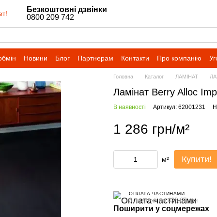
Безкоштовні дзвінки
ет!
0800 209 742
обмін
Новини
Блог
Партнерам
Контакти
Про компанію
Уг
Головна
Каталог
ЛАМІНАТ
ЛА
Ламінат Berry Alloc I
В наявності
Артикул: 62001231
Н
1 286 грн/м²
Купити!
м²
ОПЛАТА ЧАСТИНАМИ
3 платежі по 428.67 грн
Поширити у соцмережах