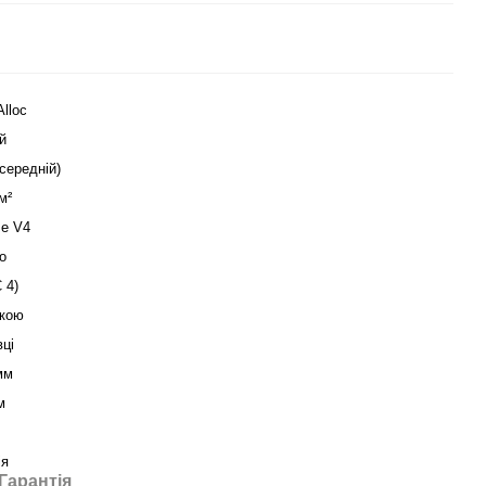
Alloc
й
середній)
м²
se V4
о
 4)
кою
вці
мм
м
ія
Гарантія