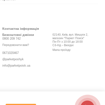
Контактна інформація
Безкоштовні дзвінки
02140, Київ, вул. Мишуги 2,
магазин "Паркет Поиск"
0800 209 742
Пн-Пт з 10:00 до 18:00
Передзвонити вам?
Сб-Нд – Вихідні
Мапа проїзду
0671020467
@parketposhyk
info@parketpoisk.ua