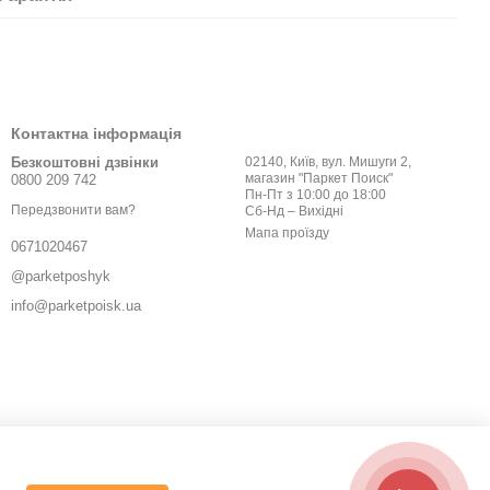
Контактна інформація
Безкоштовні дзвінки
02140, Київ, вул. Мишуги 2,
магазин "Паркет Поиск"
0800 209 742
Пн-Пт з 10:00 до 18:00
Передзвонити вам?
Сб-Нд – Вихідні
Мапа проїзду
0671020467
@parketposhyk
info@parketpoisk.ua