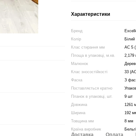
Характеристики
Бренд
Excell
Колір
Білий
Клас стирання мм
АС 5 
Площа в упаковці, м.кв.
2,179 
Малюнок
Дерев
Клас зносостійкості
33 (АС
Фаска
З фас
Поставляється кратно
Упако
Планок в упаковці, шт.
9 шт
Довжина
1261 
Ширина
192 м
Товщина мм
8 мм
Країна виробник
Бельг
Доставка
Оплата