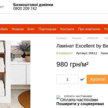
Безкоштовні дзвінки
ет!
0800 209 742
обмін
Новини
Блог
Партнерам
Контакти
Про компанію
Уг
Головна
Каталог
ЛАМІНАТ
ЛА
Ламінат Excellent by B
В наявності
Артикул: 00612
Напис
980 грн/м²
Купити!
м²
ОПЛАТА ЧАСТИНАМИ
3 платежі по 326.67 грн
Поширити у соцмережах