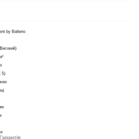
ent by Balterio
(Високий)
м²
о
 5)
кою
вці
мм
м
ія
Гарантія