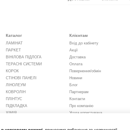
Каталог
Клієнтам
ЛАМІНАТ
Вхід до кабінету
ПАРКЕТ
Акції
ВІНІЛОВА ПІДЛОГА
Доставка
ТЕРАСНІ СИСТЕМИ
Оплата
КОРОК
Повернення/обмін
СТІНОВІ ПАНЕЛІ
Новини
ЛІНОЛЕУМ
Блог
КОВРОЛІН
Партнерам
ПЛІНТУС
Контакти
ПІДКЛАДКА
Про компанію
ХІМІЯ
Угода користувача
ШТУЧНА ТРАВА
Ми в соцмережах
є в черговому режимі
, приносимо вибачення за незручності!