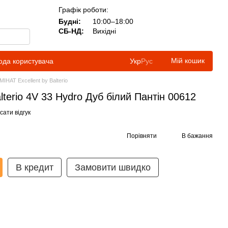
Графік роботи:
Будні:
10:00–18:00
СБ-НД:
Вихідні
Мій кошик
ода користувача
Укр
Рус
МІНАТ Excellent by Balterio
alterio 4V 33 Hydro Дуб білий Пантін 00612
ати відгук
Порівняти
В бажання
В кредит
Замовити швидко