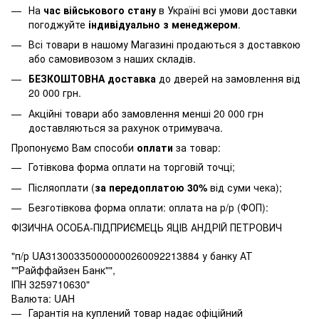
На
час військового стану
в Україні всі умови доставки
погоджуйте
індивідуально з менеджером
.
Всі товари в нашому Магазині продаються з доставкою
або самовивозом з наших складів.
БЕЗКОШТОВНА доставка
до дверей на замовлення від
20 000 грн.
Акційні товари або замовлення менші 20 000 грн
доставляються за рахунок отримувача.
Пропонуємо Вам способи
оплати
за товар:
Готівкова форма оплати на торговій точці;
Післяоплати (
за передоплатою 30%
від суми чека);
Безготівкова форма оплати: оплата на р/р (ФОП):
ФІЗИЧНА ОСОБА-ПІДПРИЄМЕЦЬ ЯЦІВ АНДРІЙ ПЕТРОВИЧ
"п/р UA313003350000000260092213884 у банку АТ
""Райффайзен Банк"",
ІПН 3259710630"
Валюта: UAH
Гарантія на куплений товар надає офіційний