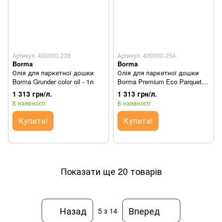
Артикул: 400000-238
Артикул: 400000-254
Borma
Borma
Олія для паркетної дошки
Олія для паркетної дошки
Borma Grunder color oil - 1л
Borma Premium Eco Parquet
Oil - 1л
1 313 грн/л.
1 313 грн/л.
В наявності
В наявності
Купити!
Купити!
Показати ще 20 товарів
Назад
Вперед
5
з 14