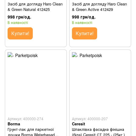
Засіб для догляду Haro Clean
Засіб для догляду Haro Clean
& Green Natural 412425
& Green Active 412429
998 грн/од.
998 грн/од.
В наявності
В наявності
Купити!
Купити!
Артикул: 400000-274
Артикул: 400000-207
Borma
Ceresit
Грунт-лак для паркетної
Шпаклівка фасадна фінішна
дошки Borma Waterbased
(біла) Ceresit СТ 225 - (25кг.)