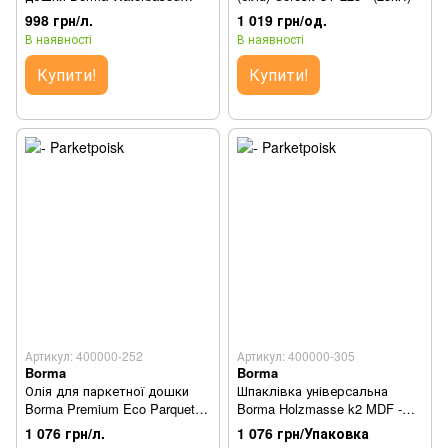
Basecoat Varnish For Parquet -
998 грн/л.
1 019 грн/од.
1л
В наявності
В наявності
Купити!
Купити!
Артикул: 400000-252
Артикул: 400000-305
Borma
Borma
Олія для паркетної дошки
Шпаклівка універсальна
Borma Premium Eco Parquet
Borma Holzmasse k2 MDF -
Oil - 1л відлив
1кг\750мл
1 076 грн/л.
1 076 грн/Упаковка