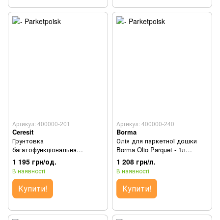
Артикул: 400000-201
Артикул: 400000-240
Ceresit
Borma
Грунтовка
Олія для паркетної дошки
багатофункціональна
Borma Olio Parquet - 1л
висококонцентрована Ceresit
відлив
1 195 грн/од.
1 208 грн/л.
R 766 - (2л.)
В наявності
В наявності
Купити!
Купити!