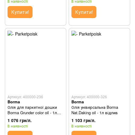
В наявності
В наявності
Купити!
Купити!
Артикул: 400000-236
Артикул: 400000-326
Borma
Borma
Олія для паркетної дошки
Олія універсальна Borma
Borma Grunder color oil - 1л
Nat.Daking oil - 1л відлив
відлив
1 076 грн/л.
1 103 грн/л.
В наявності
В наявності