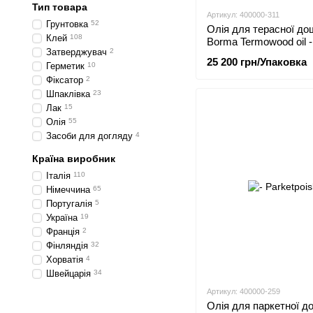
Тип товара
Артикул: 400000-311
Грунтовка
52
Олія для терасної до
Клей
108
Borma Termowood oil -
Затверджувач
2
25 200 грн/Упаковка
Герметик
10
Фіксатор
2
Шпаклівка
23
Лак
15
Олія
55
Засоби для догляду
4
Країна виробник
Італія
110
Німеччина
65
Португалія
5
Україна
19
Франція
2
Фінляндія
32
Хорватія
4
Швейцарія
34
Артикул: 400000-259
Олія для паркетної д