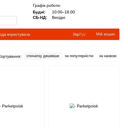
Графік роботи:
Будні:
10:00–18:00
СБ-НД:
Вихідні
Мій кошик
ода користувача
Укр
Рус
спочатку дешевше
за популярністю
за назвою
Сортування: