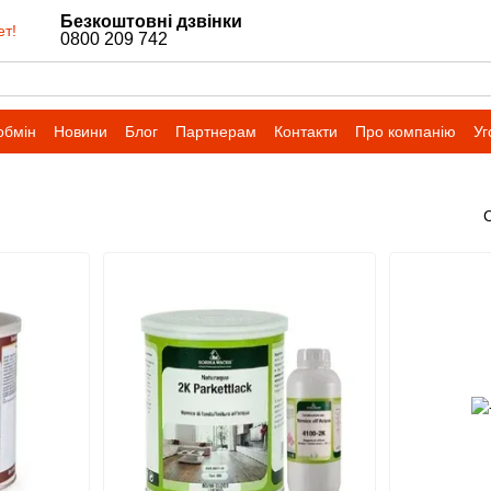
Безкоштовні дзвінки
ет!
0800 209 742
обмін
Новини
Блог
Партнерам
Контакти
Про компанію
Уг