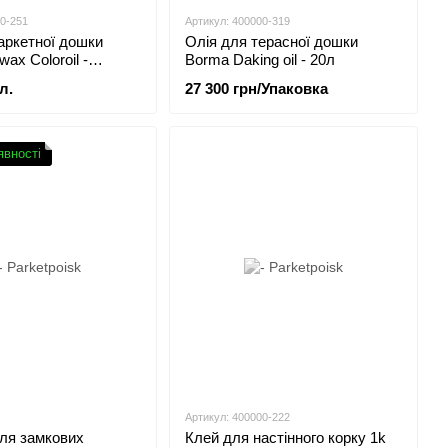
00-251
Артикул: 400000-319
аркетної дошки
Олія для терасної дошки
ax Coloroil -
Borma Daking oil - 20л
л.
27 300 грн/Упаковка
явності
Артикул: 400000-222
ля замкових
Клей для настінного корку 1k