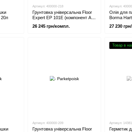
Артикул: 400000-218
Артикул: 4000
шки
Грунтовка універсальна Floor
Олія для п
 20л
Expert EP 101E (компонент A
Borma Hartw
16,00кг/компонент B 4,00кг)
20л(Біле)
26 245 грн/компл.
27 230 грн/
Товар в на
Артикул: 400000-209
Артикул: 14381
ошки
Грунтовка універсальна Floor
Герметик д