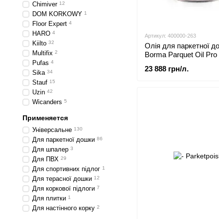
Chimiver
12
DOM KORKOWY
1
Floor Expert
4
HARO
4
Артикул: 400000-263
Kiilto
32
Олія для паркетної д
Multifix
2
Borma Parquet Oil Pro 
Pufas
4
23 888 грн/л.
Sika
34
Stauf
15
Uzin
42
Wicanders
5
Применяется
Універсальне
130
Для паркетної дошки
86
Для шпалер
3
Для ПВХ
29
Для спортивних підлог
1
Для терасної дошки
12
Для коркової підлоги
7
Для плитки
1
Для настінного корку
2