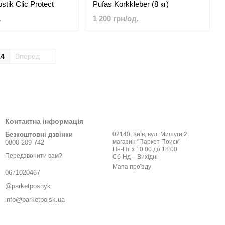
stik Clic Protect
Pufas Korkkleber (8 кг)
.
1 200 грн/од.
14
Вперед
Контактна інформація
Безкоштовні дзвінки
02140, Київ, вул. Мишуги 2,
магазин "Паркет Поиск"
0800 209 742
Пн-Пт з 10:00 до 18:00
Передзвонити вам?
Сб-Нд – Вихідні
Мапа проїзду
0671020467
@parketposhyk
info@parketpoisk.ua