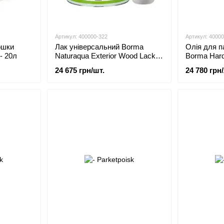
Артикул: 400000-322
Артикул: 4000
ошки
Лак універсальний Borma
Олія для п
- 20л
Naturaqua Exterior Wood Lack
Borma Hard
2K 20л
1030 - 20л
24 675 грн/шт.
24 780 грн/