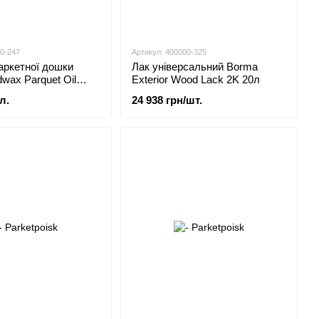
00-247
Артикул: 400000-325
аркетної дошки
Лак універсальний Borma
wax Parquet Oil
Exterior Wood Lack 2K 20л
л.
24 938 грн/шт.