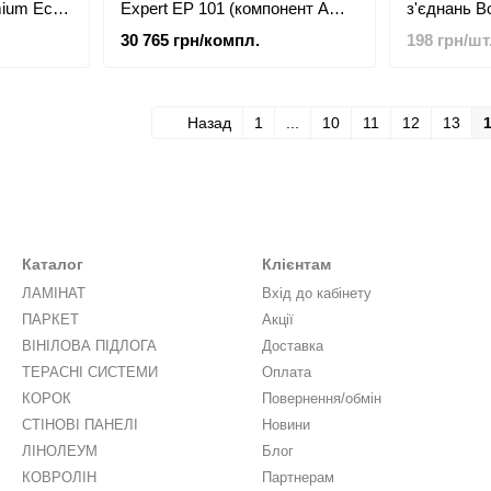
mium Eco
Expert EP 101 (компонент A
з'єднань Bo
16,70кг/компонент B 8,30кг)
30 765 грн/компл.
198 грн/шт
Назад
1
...
10
11
12
13
Каталог
Клієнтам
ЛАМІНАТ
Вхід до кабінету
ПАРКЕТ
Акції
ВІНІЛОВА ПІДЛОГА
Доставка
ТЕРАСНІ СИСТЕМИ
Оплата
КОРОК
Повернення/обмін
СТІНОВІ ПАНЕЛІ
Новини
ЛІНОЛЕУМ
Блог
КОВРОЛІН
Партнерам