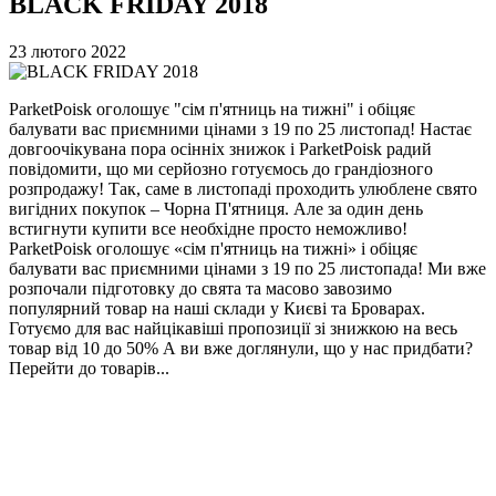
BLACK FRIDAY 2018
23 лютого 2022
ParketPoisk оголошує "сім п'ятниць на тижні" і обіцяє
балувати вас приємними цінами з 19 по 25 листопад! Настає
довгоочікувана пора осінніх знижок і ParketPoisk радий
повідомити, що ми серйозно готуємось до грандіозного
розпродажу! Так, саме в листопаді проходить улюблене свято
вигідних покупок – Чорна П'ятниця. Але за один день
встигнути купити все необхідне просто неможливо!
ParketPoisk оголошує «сім п'ятниць на тижні» і обіцяє
балувати вас приємними цінами з 19 по 25 листопада! Ми вже
розпочали підготовку до свята та масово завозимо
популярний товар на наші склади у Києві та Броварах.
Готуємо для вас найцікавіші пропозиції зі знижкою на весь
товар від 10 до 50% А ви вже доглянули, що у нас придбати?
Перейти до товарів...