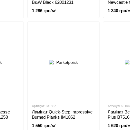
B&W Black 62001231
Newcastle 
1 286 грн/м²
1 340 грн/м
Артикул: IM1862
Артикул: 51104
nesse
Ламінат Quick-Step Impressive
Ламінат Ber
1258
Burned Planks IM1862
Plus B7516
62002722/
1 550 грн/м²
1 620 грн/м