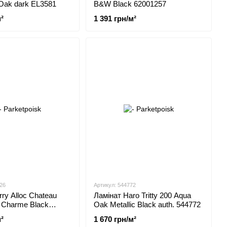
Oak dark EL3581
B&W Black 62001257
²
1 391 грн/м²
26
Артикул: 544772
ry Alloc Chateau
Ламінат Haro Tritty 200 Aqua
 Charme Black
Oak Metallic Black auth. 544772
62002723
²
1 670 грн/м²