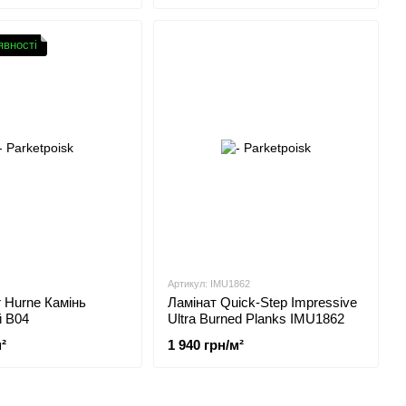
явності
Артикул: IMU1862
r Hurne Камінь
Ламінат Quick-Step Impressive
й B04
Ultra Burned Planks IMU1862
²
1 940 грн/м²