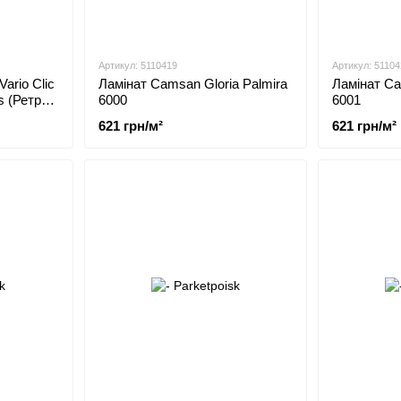
Артикул: 5110419
Артикул: 51104
Vario Clic
Ламінат Сamsan Gloria Palmira
Ламінат Сa
s (Ретро
6000
6001
621 грн/м²
621 грн/м²