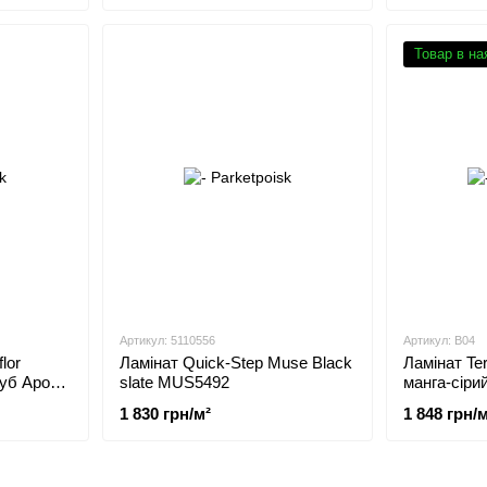
Товар в на
Артикул: 5110556
Артикул: B04
lor
Ламінат Quick-Step Muse Black
Ламінат Te
уб Аронія
slate MUS5492
манга-сіри
1 830 грн/м²
1 848 грн/м