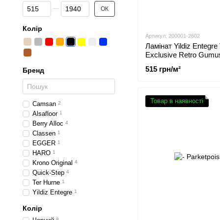
Від Ціна, грн
До Ціна, грн
ОК
Колір
Артикул: 200001-2602
Ламінат Yildiz Entegre 
Exclusive Retro Gumu
срібло) 43А
515 грн/м²
Бренд
Товар в наявності
Сamsan
2
Alsafloor
1
Berry Alloc
4
Classen
1
EGGER
1
HARO
1
Krono Original
4
Quick-Step
4
Ter Hurne
1
Yildiz Entegre
1
Колір
8