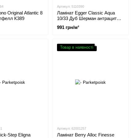
64
Артикул: 5110390
no Original Atlantic 8
Ламінат Egger Classic Aqua
тфелл К389
10/33 Дуб Шерман антрацит
EL2404.1797752
991 грн/м²
Товар в наявності
81
Артикул: 62001257
ick-Step Eligna
Ламінат Berry Alloc Finesse