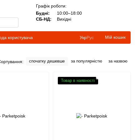
Графік роботи:
Будні:
10:00–18:00
СБ-НД:
Вихідні
Мій кошик
ода користувача
Укр
Рус
спочатку дешевше
за популярністю
за назвою
Сортування:
Товар в наявності