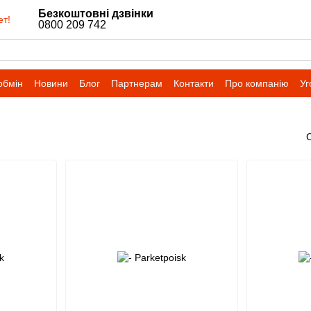
Безкоштовні дзвінки
ет!
0800 209 742
обмін
Новини
Блог
Партнерам
Контакти
Про компанію
Уг