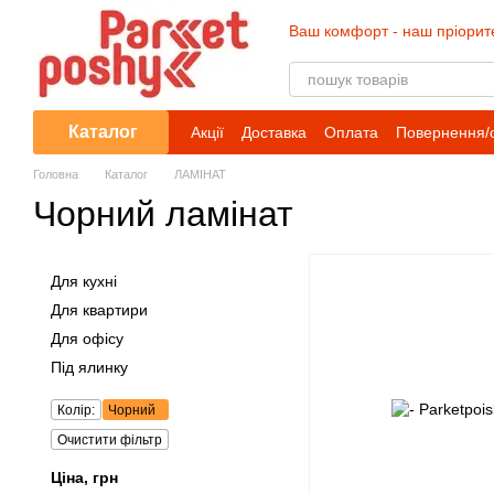
Перейти до основного контенту
Ваш комфорт - наш пріорит
Каталог
Акції
Доставка
Оплата
Повернення/
Головна
Каталог
ЛАМІНАТ
Чорний ламінат
Для кухні
Для квартири
Для офісу
Під ялинку
Колір:
Чорний
Очистити фільтр
Ціна, грн