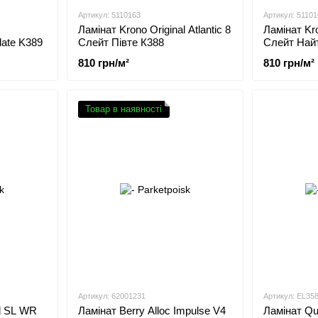
Артикул: 5110163
Артикул: 51101
Ламінат Krono Original Atlantic 8
Ламінат Kro
Slate K389
Слейт Півте К388
Слейт Най
810 грн/м²
810 грн/м²
Товар в наявності
Артикул: 62001231
Артикул: EL35
d SL WR
Ламінат Berry Alloc Impulse V4
Ламінат Qu