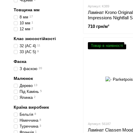
Чорний
Артикул: K389
Товщина мм
Ламінат Krono Original
8 мм
17
Impressions Nightfall 
10 мм
1
710 грн/м²
12 мм
2
Клас зносостійкості
Товар в наявності
32 (АС 4)
11
33 (АС 5)
9
Фаска
З фаскою
20
Малюнок
Дерево
13
Під Камінь
5
Ялинка
2
Країна виробник
Бельгія
8
Німеччина
8
Артикул: 56187
Туреччина
3
Ламінат Classen Moo
Франція
1