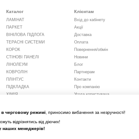
Каталог
Клієнтам
ЛАМІНАТ
Вхід до кабінету
ПАРКЕТ
Акції
ВІНІЛОВА ПІДЛОГА
Доставка
ТЕРАСНІ СИСТЕМИ
Оплата
КОРОК
Повернення/обмін
СТІНОВІ ПАНЕЛІ
Новини
ЛІНОЛЕУМ
Блог
КОВРОЛІН
Партнерам
ПЛІНТУС
Контакти
ПІДКЛАДКА
Про компанію
ХІМІЯ
Угода користувача
ШТУЧНА ТРАВА
Ми в соцмережах
є в черговому режимі
, приносимо вибачення за незручності!
ожуть відрізнятись від діючих!
 у наших менеджерів!