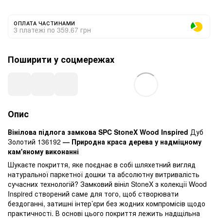
ОПЛАТА ЧАСТИНАМИ
3 платежі по 359.67 грн
Поширити у соцмережах
Опис
Вінілова підлога замкова SPC StoneX Wood Inspired
Дуб
Золотий 136192
— Природна краса дерева у надміцному
кам'яному виконанні
Шукаєте покриття, яке поєднає в собі шляхетний вигляд
натуральної паркетної дошки та абсолютну витривалість
сучасних технологій? Замковий вініл StoneX з колекції Wood
Inspired створений саме для того, щоб створювати
бездоганні, затишні інтер’єри без жодних компромісів щодо
практичності. В основі цього покриття лежить надщільна