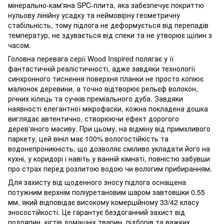
мінерально-кам'яна SPC-плита, яка забезпечує покриттю
нульову лінійну усадку та неймовірну геометричну
стабільність, тому підлога не деформується від перепадів
температур, не здувається від спеки та не утворює щілин з
часом.
Головна перевага серії Wood Inspired полягає у її
фантастичній реалістичності, адже завдяки технології
синхронного тиснення поверхня планки не просто копіює
малюнок деревини, а точно відтворює рельєф волокон,
річних кілець та сучків преміального дуба. Завдяки
наявності елегантної мікрофаски, кожна покладена дошка
виглядає автентично, створюючи ефект дорогого
дерев'яного масиву. При цьому, на відміну від примхливого
паркету, цей вініл має 100% вологостійкість та
водонепроникність, що дозволяє сміливо укладати його на
кухні, у коридорі і навіть у ванній кімнаті, повністю забувши
про страх перед розлитою водою чи вологим прибиранням.
Для захисту від щоденного зносу підлога оснащена
потужним верхнім поліуретановим шаром завтовшки 0.55
мм, який відповідає високому комерційному 33/42 класу
зносостійкості. Це гарантує бездоганний захист від
подряпин, кігтів домашніх тварин, підборів та важких