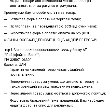
Акційні товари або замовлення менші 20 000 грн
доставляються за рахунок отримувача.
Пропонуємо Вам способи
оплати
за товар:
Готівкова форма оплати на торговій точці;
Післяоплати (
за передоплатою 30%
від суми чека);
Безготівкова форма оплати: оплата на р/р (ФОП):
ФІЗИЧНА ОСОБА-ПІДПРИЄМЕЦЬ ЯЦІВ АНДРІЙ ПЕТРОВИЧ
"п/р UA313003350000000260092213884 у банку АТ
""Райффайзен Банк"",
ІПН 3259710630"
Валюта: UAH
Гарантія на куплений товар надає офіційний
постачальник;
Повернення товару за умови, що цілісність товару, а
також зовнішній вигляд упаковки не пошкоджена;
Пересилання товару здійснюється з допомогою покупця;
Якщо товар бракований (вже укладений), Вам необхідно
надати фото, та опис для рекламації;