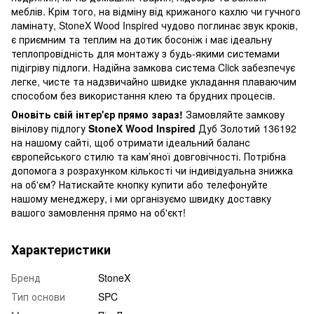
меблів. Крім того, на відміну від крижаного кахлю чи гучного
ламінату, StoneX Wood Inspired чудово поглинає звук кроків,
є приємним та теплим на дотик босоніж і має ідеальну
теплопровідність для монтажу з будь-якими системами
підігріву підлоги. Надійна замкова система Click забезпечує
легке, чисте та надзвичайно швидке укладання плаваючим
способом без використання клею та брудних процесів.
Оновіть свій інтер'єр прямо зараз!
Замовляйте замкову
вінілову підлогу
StoneX Wood Inspired
Дуб Золотий 136192
на нашому сайті, щоб отримати ідеальний баланс
європейського стилю та кам’яної довговічності. Потрібна
допомога з розрахунком кількості чи індивідуальна знижка
на об'єм? Натискайте кнопку купити або телефонуйте
нашому менеджеру, і ми організуємо швидку доставку
вашого замовлення прямо на об'єкт!
Характеристики
Бренд
StoneX
Тип основи
SPC