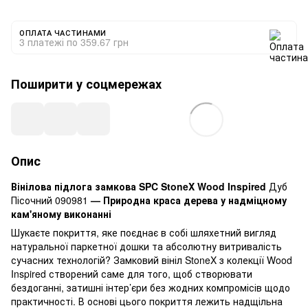
ОПЛАТА ЧАСТИНАМИ
3 платежі по 359.67 грн
Поширити у соцмережах
Опис
Вінілова підлога замкова SPC StoneX Wood Inspired
Дуб
Пісочний 090981
— Природна краса дерева у надміцному
кам'яному виконанні
Шукаєте покриття, яке поєднає в собі шляхетний вигляд
натуральної паркетної дошки та абсолютну витривалість
сучасних технологій? Замковий вініл StoneX з колекції Wood
Inspired створений саме для того, щоб створювати
бездоганні, затишні інтер’єри без жодних компромісів щодо
практичності. В основі цього покриття лежить надщільна