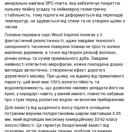
мінерально-кам'яна SPC-плита, яка забезпечує покриттю
нульову лінійну усадку та неймовірну геометричну
стабільність, тому підлога не деформується від перепадів
температур, не здувається від спеки та не утворює щілин з
часом.
Головна перевага серії Wood Inspired полягає у її
фантастичній реалістичності, адже завдяки технології
синхронного тиснення поверхня планки не просто копіює
малюнок деревини, а точно відтворює рельєф волокон,
річних кілець та сучків преміального дуба. Завдяки
наявності елегантної мікрофаски, кожна покладена дошка
виглядає автентично, створюючи ефект дорогого
дерев'яного масиву. При цьому, на відміну від примхливого
паркету, цей вініл має 100% вологостійкість та
водонепроникність, що дозволяє сміливо укладати його на
кухні, у коридорі і навіть у ванній кімнаті, повністю забувши
про страх перед розлитою водою чи вологим прибиранням.
Для захисту від щоденного зносу підлога оснащена
потужним верхнім поліуретановим шаром завтовшки 0.55
мм, який відповідає високому комерційному 33/42 класу
зносостійкості. Це гарантує бездоганний захист від
подряпин, кігтів домашніх тварин, підборів та важких