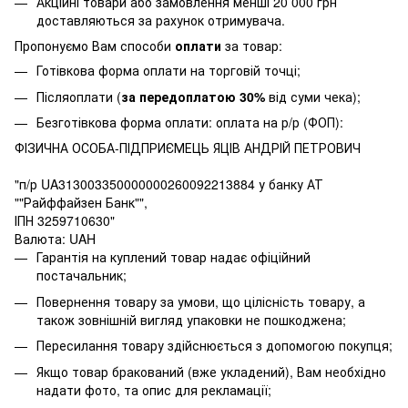
Акційні товари або замовлення менші 20 000 грн
доставляються за рахунок отримувача.
Пропонуємо Вам способи
оплати
за товар:
Готівкова форма оплати на торговій точці;
Післяоплати (
за передоплатою 30%
від суми чека);
Безготівкова форма оплати: оплата на р/р (ФОП):
ФІЗИЧНА ОСОБА-ПІДПРИЄМЕЦЬ ЯЦІВ АНДРІЙ ПЕТРОВИЧ
"п/р UA313003350000000260092213884 у банку АТ
""Райффайзен Банк"",
ІПН 3259710630"
Валюта: UAH
Гарантія на куплений товар надає офіційний
постачальник;
Повернення товару за умови, що цілісність товару, а
також зовнішній вигляд упаковки не пошкоджена;
Пересилання товару здійснюється з допомогою покупця;
Якщо товар бракований (вже укладений), Вам необхідно
надати фото, та опис для рекламації;