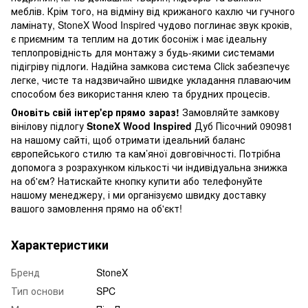
меблів. Крім того, на відміну від крижаного кахлю чи гучного
ламінату, StoneX Wood Inspired чудово поглинає звук кроків,
є приємним та теплим на дотик босоніж і має ідеальну
теплопровідність для монтажу з будь-якими системами
підігріву підлоги. Надійна замкова система Click забезпечує
легке, чисте та надзвичайно швидке укладання плаваючим
способом без використання клею та брудних процесів.
Оновіть свій інтер'єр прямо зараз!
Замовляйте замкову
вінілову підлогу
StoneX Wood Inspired
Дуб Пісочний 090981
на нашому сайті, щоб отримати ідеальний баланс
європейського стилю та кам’яної довговічності. Потрібна
допомога з розрахунком кількості чи індивідуальна знижка
на об'єм? Натискайте кнопку купити або телефонуйте
нашому менеджеру, і ми організуємо швидку доставку
вашого замовлення прямо на об'єкт!
Характеристики
Бренд
StoneX
Тип основи
SPC