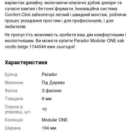
варіантах дизайну, включаючи класичні дубові декори та
сучасні кам'яні і бетонні формати. Інноваційна система
Comfort-Click забезпечує легкий і швидкий монтаж, роблячи
процес укладання простим і для професіоналів, і для
любителів.
Не пропустіть можливість зробити ваш дім комфортнішим і
екологічнішим. Ви можете купити Parador Modular ONE oak
nordic beige 1744549 вже сьогодні!
Характеристики
Бренд
Parador
Малюнок
Під Дерево
Фаска
З фаскою
Товщина
8 мм
Планок в
10
упаковці, шт.
Колекція
Modular ONE
Ширина
194 мм