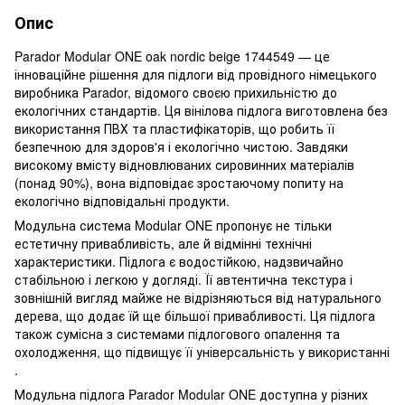
Опис
Parador Modular ONE oak nordic beige 1744549 — це
інноваційне рішення для підлоги від провідного німецького
виробника Parador, відомого своєю прихильністю до
екологічних стандартів. Ця вінілова підлога виготовлена без
використання ПВХ та пластифікаторів, що робить її
безпечною для здоров'я і екологічно чистою. Завдяки
високому вмісту відновлюваних сировинних матеріалів
(понад 90%), вона відповідає зростаючому попиту на
екологічно відповідальні продукти​.
Модульна система Modular ONE пропонує не тільки
естетичну привабливість, але й відмінні технічні
характеристики. Підлога є водостійкою, надзвичайно
стабільною і легкою у догляді. Її автентична текстура і
зовнішній вигляд майже не відрізняються від натурального
дерева, що додає їй ще більшої привабливості. Ця підлога
також сумісна з системами підлогового опалення та
охолодження, що підвищує її універсальність у використанні​
.
Модульна підлога Parador Modular ONE доступна у різних